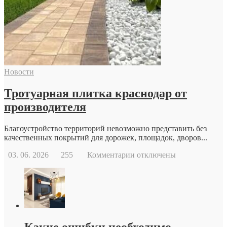
обратиться
к
репродуктологу:
основные
причины
и
возможности
современной
Новости
репродуктивной
медицины
Тротуарная плитка краснодар от
производителя
Благоустройство территорий невозможно представить без
качественных покрытий для дорожек, площадок, дворов...
к
03. 06. 2026
255
Комментарии
отключены
записи
Тротуарная
плитка
краснодар
от
производителя