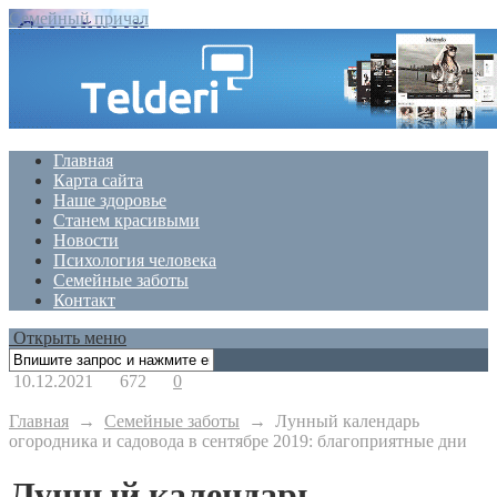
Семейный причал
Главная
Карта сайта
Наше здоровье
Станем красивыми
Новости
Психология человека
Семейные заботы
Контакт
Открыть меню
10.12.2021
672
0
Главная
→
Семейные заботы
→
Лунный календарь
огородника и садовода в сентябре 2019: благоприятные дни
Лунный календарь