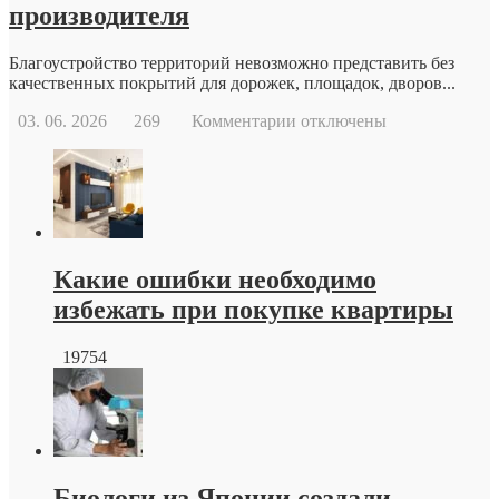
производителя
Благоустройство территорий невозможно представить без
качественных покрытий для дорожек, площадок, дворов...
к
03. 06. 2026
269
Комментарии
отключены
записи
Тротуарная
плитка
краснодар
от
производителя
Какие ошибки необходимо
избежать при покупке квартиры
19754
Биологи из Японии создали