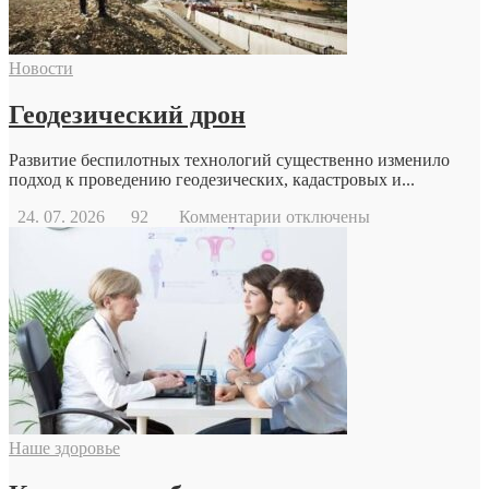
Новости
Геодезический дрон
Развитие беспилотных технологий существенно изменило
подход к проведению геодезических, кадастровых и...
к
24. 07. 2026
92
Комментарии
отключены
записи
Геодезический
дрон
Наше здоровье