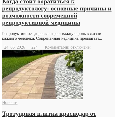
Когда стоит обратиться к
репродуктологу: основные причины и
возможности современной
репродуктивной медицины
Репродуктивное здоровье играет важную роль в жизни
каждого человека. Современная медицина предлагает...
к
24. 06. 2026
224
Комментарии
отключены
записи
Когда
стоит
обратиться
к
репродуктологу:
основные
причины
и
возможности
современной
Новости
репродуктивной
медицины
Тротуарная плитка краснодар от