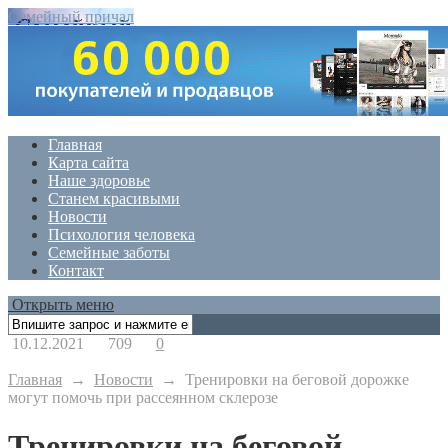
Семейный причал
Главная
Карта сайта
Наше здоровье
Станем красивыми
Новости
Психология человека
Семейные заботы
Контакт
Открыть меню
10.12.2021
709
0
Главная
→
Новости
→
Тренировки на беговой дорожке
могут помочь при рассеянном склерозе
Тренировки на беговой