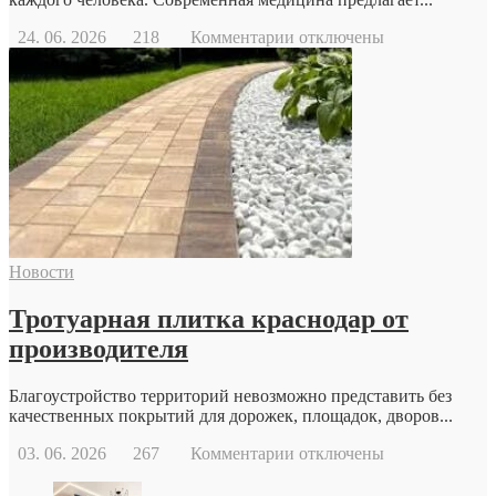
к
24. 06. 2026
218
Комментарии
отключены
записи
Когда
стоит
обратиться
к
репродуктологу:
основные
причины
и
возможности
современной
Новости
репродуктивной
медицины
Тротуарная плитка краснодар от
производителя
Благоустройство территорий невозможно представить без
качественных покрытий для дорожек, площадок, дворов...
к
03. 06. 2026
267
Комментарии
отключены
записи
Тротуарная