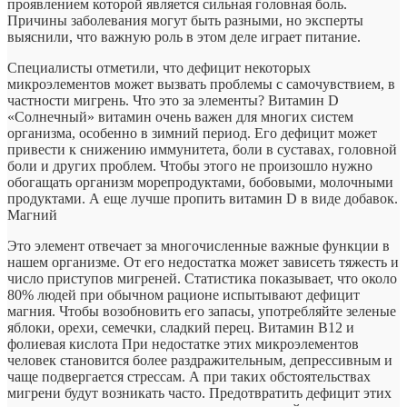
проявлением которой является сильная головная боль.
Причины заболевания могут быть разными, но эксперты
выяснили, что важную роль в этом деле играет питание.
Специалисты отметили, что дефицит некоторых
микроэлементов может вызвать проблемы с самочувствием, в
частности мигрень. Что это за элементы? Витамин D
«Солнечный» витамин очень важен для многих систем
организма, особенно в зимний период. Его дефицит может
привести к снижению иммунитета, боли в суставах, головной
боли и других проблем. Чтобы этого не произошло нужно
обогащать организм морепродуктами, бобовыми, молочными
продуктами. А еще лучше пропить витамин D в виде добавок.
Магний
Это элемент отвечает за многочисленные важные функции в
нашем организме. От его недостатка может зависеть тяжесть и
число приступов мигреней. Статистика показывает, что около
80% людей при обычном рационе испытывают дефицит
магния. Чтобы возобновить его запасы, употребляйте зеленые
яблоки, орехи, семечки, сладкий перец. Витамин B12 и
фолиевая кислота При недостатке этих микроэлементов
человек становится более раздражительным, депрессивным и
чаще подвергается стрессам. А при таких обстоятельствах
мигрени будут возникать часто. Предотвратить дефицит этих