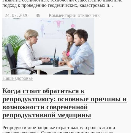
подход к проведению геодезических, кадастровых и...
к
24. 07. 2026
89
Комментарии
отключены
записи
Геодезический
дрон
Наше здоровье
Когда стоит обратиться к
репродуктологу: основные причины и
возможности современной
репродуктивной медицины
Репродуктивное здоровье играет важную роль в жизни
каждого человека. Современная медицина предлагает...