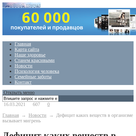
Семейный причал
Главная
Карта сайта
Наше здоровье
Станем красивыми
Новости
Психология человека
Семейные заботы
Контакт
Открыть меню
16.03.2021
607
0
Главная
→
Новости
→
Дефицит каких веществ в организме
вызывает мигрень
Дефицит каких веществ в