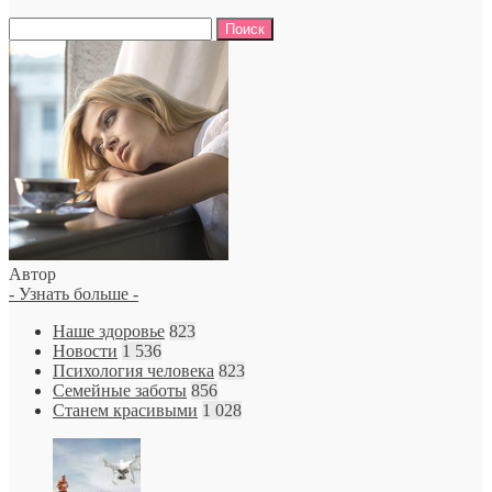
Найти:
Автор
- Узнать больше -
Наше здоровье
823
Новости
1 536
Психология человека
823
Семейные заботы
856
Станем красивыми
1 028