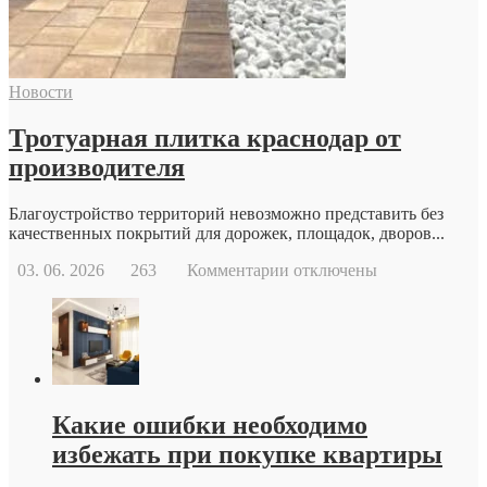
причины
и
возможности
современной
Новости
репродуктивной
медицины
Тротуарная плитка краснодар от
производителя
Благоустройство территорий невозможно представить без
качественных покрытий для дорожек, площадок, дворов...
к
03. 06. 2026
263
Комментарии
отключены
записи
Тротуарная
плитка
краснодар
от
производителя
Какие ошибки необходимо
избежать при покупке квартиры