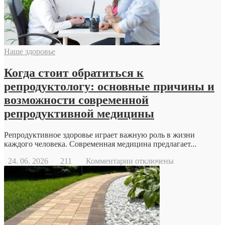
Наше здоровье
Когда стоит обратиться к
репродуктологу: основные причины и
возможности современной
репродуктивной медицины
Репродуктивное здоровье играет важную роль в жизни
каждого человека. Современная медицина предлагает...
к
24. 06. 2026
211
Комментарии
отключены
записи
Когда
стоит
обратиться
к
репродуктологу:
основные