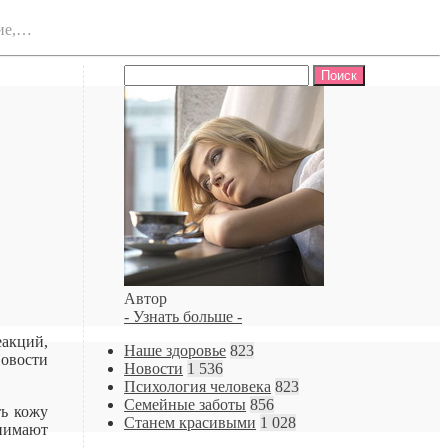
ние,…
Найти:
Автор
- Узнать больше -
еакций,
Наше здоровье
823
Новости
Новости
1 536
Психология человека
823
Семейные заботы
856
ть кожу
Станем красивыми
1 028
снимают