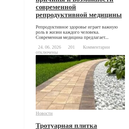
современной
репродуктивной медицины
Репродуктивное здоровье играет важную
роль в жизни каждого человека.
Современная медицина предлагает...
к
24. 06. 2026
201
Комментарии
записи
отключены
Когда
стоит
обратить
к
репродук
основны
причины
и
возможно
современ
репродук
Новости
медицин
Тротуарная плитка