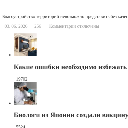
Благоустройство территорий невозможно представить без качес
к
03. 06. 2026
256
Комментарии
отключены
записи
Тротуарная
плитка
краснодар
от
производителя
Какие ошибки необходимо избежать
19702
Биологи из Японии создали вакцину
5524