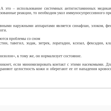
. А это – использование системных антигистаминных медика
лизованные реакции, то необходим укол иммуносупрессивного пр
ивными наружными аппаратами является синафлан, элоком, фе
оги.
яются проблемы со сном
ин, тавегил, зодак, зитрек, лоратадин, ксизал, фексадин, кл
золон», к тому же, он нормализует состояние.
зникнет, если минимизировать контакт с этими насекомыми. Дл
храняют целостность кожи и оберегают ее от нападения крово