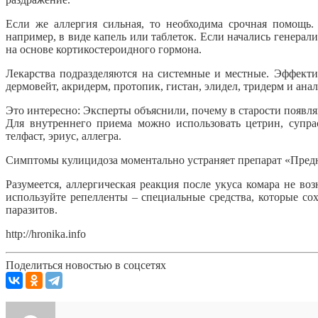
Если же аллергия сильная, то необходима срочная помощь
например, в виде капель или таблеток. Если начались генера
на основе кортикостероидного гормона.
Лекарства подразделяются на системные и местные. Эффект
дермовейт, акридерм, протопик, гистан, элидел, тридерм и анал
Это интересно: Эксперты объяснили, почему в старости появл
Для внутреннего приема можно использовать цетрин, супраст
телфаст, эриус, аллегра.
Симптомы кулицидоза моментально устраняет препарат «Предни
Разумеется, аллергическая реакция после укуса комара не во
используйте репелленты – специальные средства, которые со
паразитов.
http://hronika.info
Поделиться новостью в соцсетях