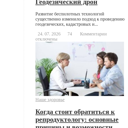
Геодезический дрон
Развитие беспилотных технологий
существенно изменило подход к проведению
геодезических, кадастровых и...
к
24. 07. 2026
74
Комментарии
записи
отключены
Геодезиче
дрон
Наше здоровье
Когда стоит обратиться к
репродуктологу: основные
причины и возможности