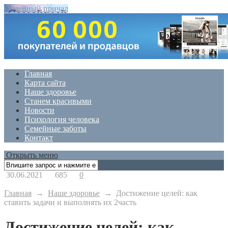
Семейный причал
Главная
Карта сайта
Наше здоровье
Станем красивыми
Новости
Психология человека
Семейные заботы
Контакт
Открыть меню
30.06.2021
685
0
Главная
→
Наше здоровье
→
Достижение целей: как
ставить задачи и выполнять их 2часть
Достижение целей: как