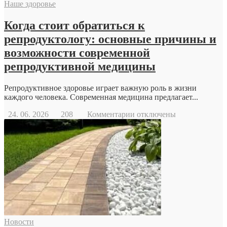
Наше здоровье
Когда стоит обратиться к
репродуктологу: основные причины и
возможности современной
репродуктивной медицины
Репродуктивное здоровье играет важную роль в жизни
каждого человека. Современная медицина предлагает...
к
24. 06. 2026
208
Комментарии
отключены
записи
Когда
стоит
обратиться
к
репродуктологу:
основные
причины
и
возможности
современной
Новости
репродуктивной