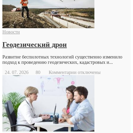
Новости
Геодезический дрон
Развитие беспилотных технологий существенно изменило
подход к проведению геодезических, кадастровых и...
к
24. 07. 2026
80
Комментарии
отключены
записи
Геодезический
дрон