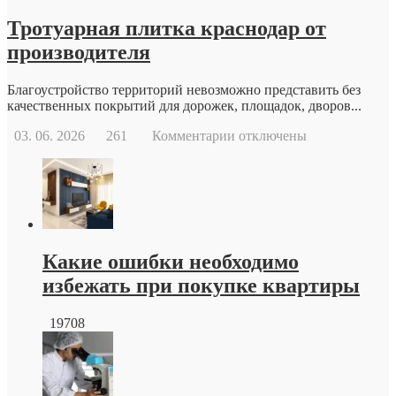
медицины
Тротуарная плитка краснодар от
производителя
Благоустройство территорий невозможно представить без
качественных покрытий для дорожек, площадок, дворов...
к
03. 06. 2026
261
Комментарии
отключены
записи
Тротуарная
плитка
краснодар
от
производителя
Какие ошибки необходимо
избежать при покупке квартиры
19708