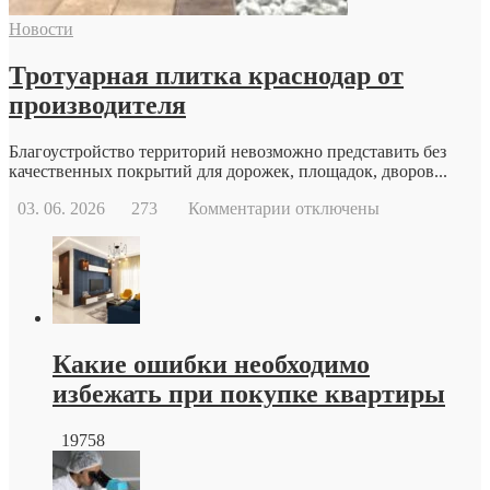
современной
Новости
репродуктивной
медицины
Тротуарная плитка краснодар от
производителя
Благоустройство территорий невозможно представить без
качественных покрытий для дорожек, площадок, дворов...
к
03. 06. 2026
273
Комментарии
отключены
записи
Тротуарная
плитка
краснодар
от
производителя
Какие ошибки необходимо
избежать при покупке квартиры
19758