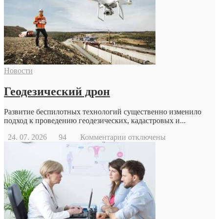
Новости
Геодезический дрон
Развитие беспилотных технологий существенно изменило
подход к проведению геодезических, кадастровых и...
к
24. 07. 2026
94
Комментарии
отключены
записи
Геодезический
дрон