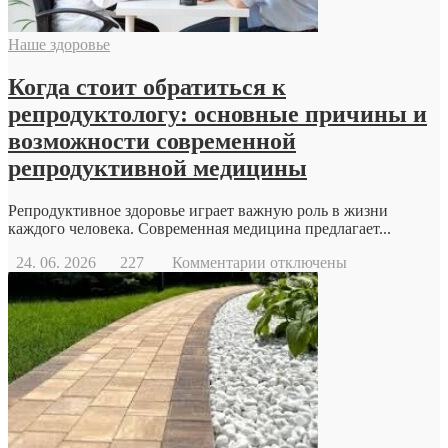
Наше здоровье
Когда стоит обратиться к
репродуктологу: основные причины и
возможности современной
репродуктивной медицины
Репродуктивное здоровье играет важную роль в жизни
каждого человека. Современная медицина предлагает...
к
24. 06. 2026
227
Комментарии
отключены
записи
Когда
стоит
обратиться
к
репродуктологу:
основные
причины
и
возможности