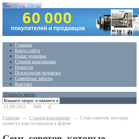
Семейный причал
Главная
Карта сайта
Наше здоровье
Станем красивыми
Новости
Психология человека
Семейные заботы
Контакт
Открыть меню
21.09.2021
848
0
Главная
→
Станем красивыми
→
Семь советов, которые
помогут вам оставаться в форме
Семь советов, которые