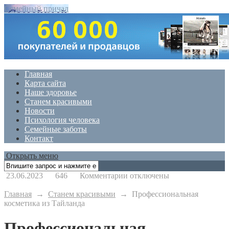
Семейный причал
Главная
Карта сайта
Наше здоровье
Станем красивыми
Новости
Психология человека
Семейные заботы
Контакт
Открыть меню
к
23.06.2023
646
Комментарии
отключены
записи
Профессиональная
Главная
→
Станем красивыми
→
Профессиональная
косметика
косметика из Тайланда
из
Тайланда
Профессиональная