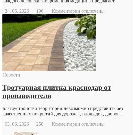
каждого человека. Современная медицина предлагает...
к
24. 06. 2026
196
Комментарии
отключены
записи
Когда
стоит
обратиться
к
репродуктологу:
основные
причины
и
возможности
современной
Новости
репродуктивной
медицины
Тротуарная плитка краснодар от
производителя
Благоустройство территорий невозможно представить без
качественных покрытий для дорожек, площадок, дворов...
к
03. 06. 2026
250
Комментарии
отключены
записи
Тротуарная