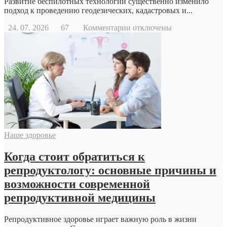
Развитие беспилотных технологий существенно изменило
подход к проведению геодезических, кадастровых и...
к
24. 07. 2026
67
Комментарии
отключены
записи
Геодезический
дрон
Наше здоровье
Когда стоит обратиться к
репродуктологу: основные причины и
возможности современной
репродуктивной медицины
Репродуктивное здоровье играет важную роль в жизни