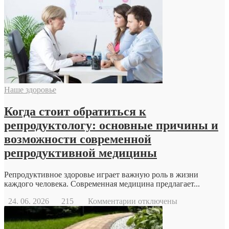
дрон
Наше здоровье
Когда стоит обратиться к
репродуктологу: основные причины и
возможности современной
репродуктивной медицины
Репродуктивное здоровье играет важную роль в жизни
каждого человека. Современная медицина предлагает...
к
24. 06. 2026
215
Комментарии
отключены
записи
Когда
стоит