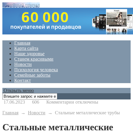
Семейный причал
Главная
Карта сайта
Наше здоровье
Станем красивыми
Новости
Психология человека
Семейные заботы
Контакт
Открыть меню
к
17.06.2023
606
Комментарии
отключены
записи
Стальные
Главная
→
Новости
→
Стальные металлические трубы
металлические
трубы
Стальные металлические