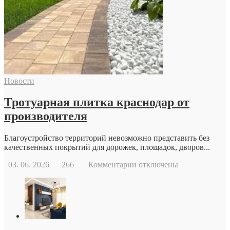
обратиться
к
репродуктологу:
основные
причины
и
возможности
современной
Новости
репродуктивной
медицины
Тротуарная плитка краснодар от
производителя
Благоустройство территорий невозможно представить без
качественных покрытий для дорожек, площадок, дворов...
к
03. 06. 2026
266
Комментарии
отключены
записи
Тротуарная
плитка
краснодар
от
производителя