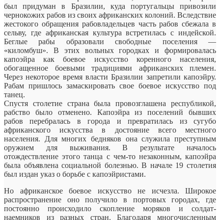
был придуман в Бразилии, куда португальцы привозили
чернокожих рабов из своих африканских колоний. Вследствие
жестокого обращения рабовладельцев часть рабов сбежала в
сельву, где африканская культура встретилась с индейской.
Беглые рабы образовали свободные поселения —
«киломбуш». В этих вольных городках и формировалась
капоэйра как боевое искусство коренного населения,
обогащенное боевыми традициями африканских племен.
Через некоторое время власти Бразилии запретили капоэйру.
Рабам пришлось замаскировать свое боевое искусство под
танец.
Спустя столетие страна была провозглашена республикой,
рабство было отменено. Капоэйра из поселений бывших
рабов перебралась в города и превратилась из сугубо
африканского искусства в достояние всего местного
населения. Для многих бедняков она служила преступным
оружием для выживания. В результате началось
отождествление этого танца с чем-то незаконным, капоэйра
была объявлена социальной болезнью. В начале 19 столетия
был издан указ о борьбе с капоэйристами.
Но африканское боевое искусство не исчезла. Широкое
распространение оно получило в портовых городах, где
постоянно происходило скопление моряков и солдат-
наемников из разных стран. Благодаря многочисленным