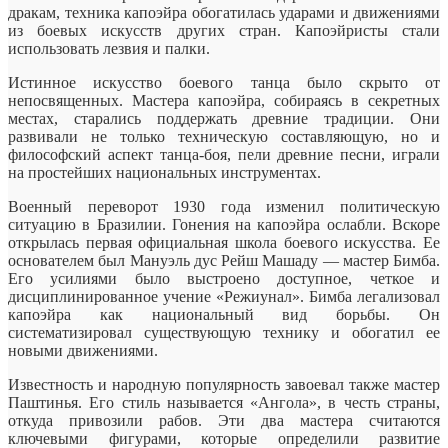
дракам, техника капоэйра обогатилась ударами и движениями
из боевых искусств других стран. Капоэйристы стали
использовать лезвия и палки.
Истинное искусство боевого танца было скрыто от
непосвященных. Мастера капоэйра, собираясь в секретных
местах, старались поддержать древние традиции. Они
развивали не только техническую составляющую, но и
философский аспект танца-боя, пели древние песни, играли
на простейших национальных инструментах.
Военный переворот 1930 года изменил политическую
ситуацию в Бразилии. Гонения на капоэйра ослабли. Вскоре
открылась первая официальная школа боевого искусства. Ее
основателем был Мануэль дус Рейш Машаду — мастер Бимба.
Его усилиями было выстроено доступное, четкое и
дисциплинированное учение «Режиунал». Бимба легализовал
капоэйра как национальный вид борьбы. Он
систематизировал существующую технику и обогатил ее
новыми движениями.
Известность и народную популярность завоевал также мастер
Паштинья. Его стиль называется «Ангола», в честь страны,
откуда привозили рабов. Эти два мастера считаются
ключевыми фигурами, которые определили развитие