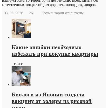
Благоустройство территорий невозможно представить без
качественных покрытий для дорожек, площадок, дворов...
к
03. 06. 2026
261
Комментарии
отключены
записи
Тротуарная
плитка
краснодар
от
производителя
Какие ошибки необходимо
избежать при покупке квартиры
19708
Биологи из Японии создали
вакцину от холеры из рисовой
муки