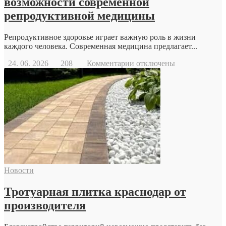
возможности современной
репродуктивной медицины
Репродуктивное здоровье играет важную роль в жизни
каждого человека. Современная медицина предлагает...
к
24. 06. 2026
208
Комментарии
отключены
записи
Когда
стоит
обратиться
к
репродуктологу:
основные
причины
и
возможности
современной
Новости
репродуктивной
медицины
Тротуарная плитка краснодар от
производителя