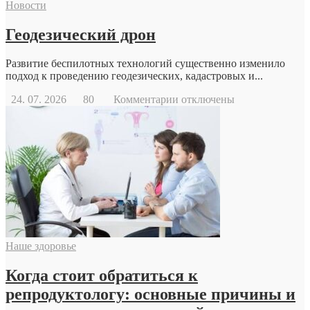
Новости
Геодезический дрон
Развитие беспилотных технологий существенно изменило
подход к проведению геодезических, кадастровых и...
к
24. 07. 2026
80
Комментарии
отключены
записи
Геодезический
дрон
Наше здоровье
Когда стоит обратиться к
репродуктологу: основные причины и