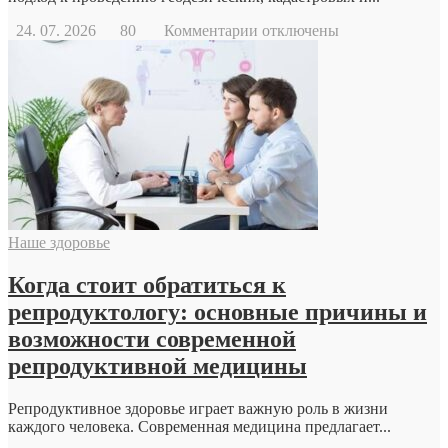
к
24. 07. 2026
80
Комментарии
отключены
записи
Геодезический
дрон
Наше здоровье
Когда стоит обратиться к
репродуктологу: основные причины и
возможности современной
репродуктивной медицины
Репродуктивное здоровье играет важную роль в жизни
каждого человека. Современная медицина предлагает...