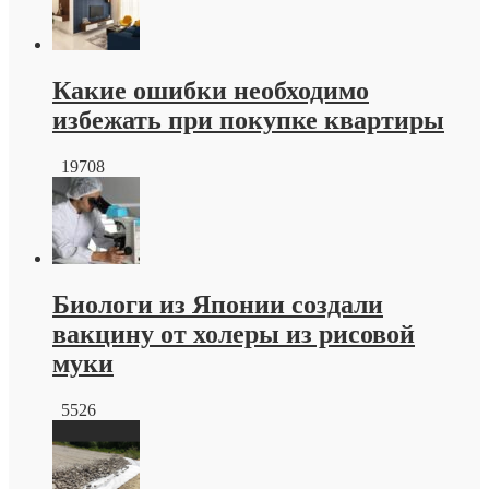
краснодар
от
производителя
Какие ошибки необходимо
избежать при покупке квартиры
19708
Биологи из Японии создали
вакцину от холеры из рисовой
муки
5526