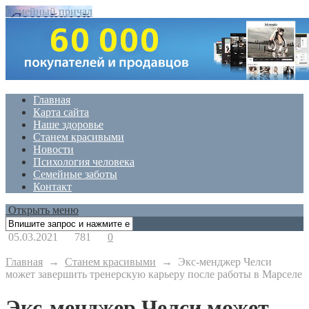
Семейный причал
Главная
Карта сайта
Наше здоровье
Станем красивыми
Новости
Психология человека
Семейные заботы
Контакт
Открыть меню
05.03.2021
781
0
Главная
→
Станем красивыми
→
Экс-менджер Челси
может завершить тренерскую карьеру после работы в Марселе
Экс-менджер Челси может