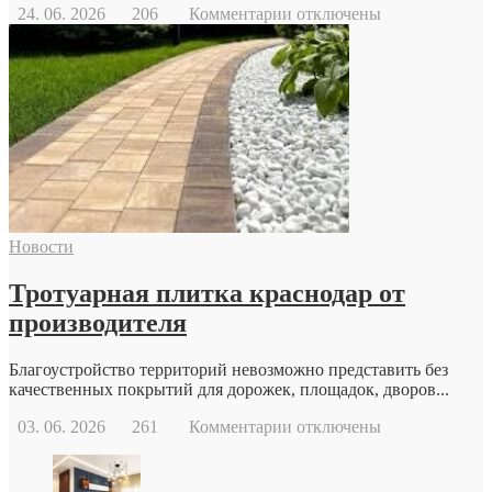
к
24. 06. 2026
206
Комментарии
отключены
записи
Когда
стоит
обратиться
к
репродуктологу:
основные
причины
и
возможности
современной
Новости
репродуктивной
медицины
Тротуарная плитка краснодар от
производителя
Благоустройство территорий невозможно представить без
качественных покрытий для дорожек, площадок, дворов...
к
03. 06. 2026
261
Комментарии
отключены
записи
Тротуарная
плитка