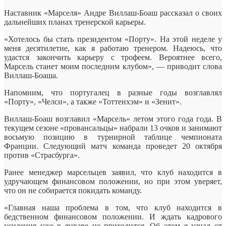
Наставник «Марселя» Андре Виллаш-Боаш рассказал о своих
дальнейших планах тренерской карьеры.
«Хотелось бы стать президентом «Порту». На этой неделе у
меня десятилетие, как я работаю тренером. Надеюсь, что
удастся закончить карьеру с трофеем. Вероятнее всего,
Марсель
станет моим последним клубом», — приводит слова
Виллаш-Боаша.
Напомним, что португалец в разные годы возглавлял
«Порту», «Челси», а также «Тоттенхэм» и «Зенит».
Виллаш-Боаш возглавил «Марсель» летом этого года года. В
текущем сезоне «провансальцы» набрали 13 очков и занимают
восьмую позицию в турнирной таблице чемпионата
Франции. Следующий матч команда проведет 20 октября
против «Страсбурга».
Ранее менеджер марсельцев заявил, что клуб находится в
удручающем финансовом положении, но при этом уверяет,
что он не собирается покидать команду.
«Главная наша проблема в том, что клуб находится в
бедственном финансовом положении. И ждать кадрового
усиления уже в январе не приходится. Об этом я узнал от