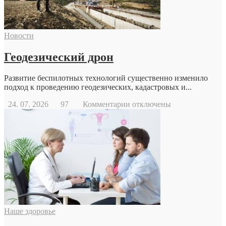
Новости
Геодезический дрон
Развитие беспилотных технологий существенно изменило
подход к проведению геодезических, кадастровых и...
к
24. 07. 2026
97
Комментарии
отключены
записи
Геодезический
дрон
Наше здоровье