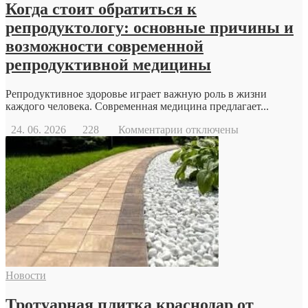
Когда стоит обратиться к
репродуктологу: основные причины и
возможности современной
репродуктивной медицины
Репродуктивное здоровье играет важную роль в жизни
каждого человека. Современная медицина предлагает...
к
24. 06. 2026
228
Комментарии
отключены
записи
Когда
стоит
обратиться
к
репродуктологу:
основные
причины
и
возможности
современной
Новости
репродуктивной
медицины
Тротуарная плитка краснодар от