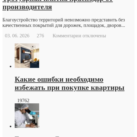
производителя
Благоустройство территорий невозможно представить без
качественных покрытий для дорожек, площадок, дворов...
к
03. 06. 2026
276
Комментарии
отключены
записи
Тротуарная
плитка
краснодар
от
производителя
Какие ошибки необходимо
избежать при покупке квартиры
19762