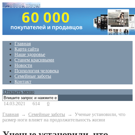
Семейный причал
Главная
Карта сайта
Наше здоровье
Станем красивыми
Новости
Психология человека
Семейные заботы
Контакт
Открыть меню
14.03.2021
614
0
Главная
→
Семейные заботы
→
Ученые установили, что
размер ноги влияет на продолжительность жизни
Ученые установили, что