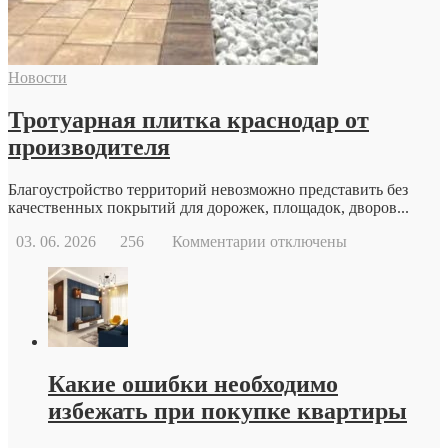
причины
и
возможности
современной
Новости
репродуктивной
медицины
Тротуарная плитка краснодар от
производителя
Благоустройство территорий невозможно представить без
качественных покрытий для дорожек, площадок, дворов...
к
03. 06. 2026
256
Комментарии
отключены
записи
Тротуарная
плитка
краснодар
от
производителя
Какие ошибки необходимо
избежать при покупке квартиры