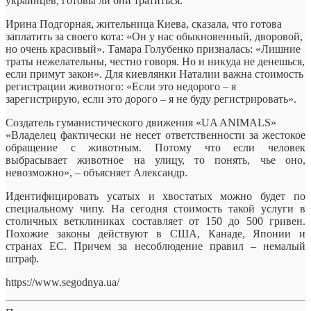
украинцев, готовы ли они тратиться.
Ирина Подгорная, жительница Киева, сказала, что готова
заплатить за своего кота: «Он у нас обыкновенный, дворовой,
но очень красивый». Тамара Голубенко призналась: «Лишние
траты нежелательны, честно говоря. Но и никуда не денешься,
если примут закон». Для киевлянки Наталии важна стоимость
регистрации животного: «Если это недорого – я
зарегистрирую, если это дорого – я не буду регистрировать».
Создатель гуманистического движения «UA ANIMALS»
«Владелец фактически не несет ответственности за жестокое
обращение с животным. Потому что если человек
выбрасывает животное на улицу, то понять, чье оно,
невозможно», – объясняет Александр.
Идентифицировать усатых и хвостатых можно будет по
специальному чипу. На сегодня стоимость такой услуги в
столичных ветклиниках составляет от 150 до 500 гривен.
Похожие законы действуют в США, Канаде, Японии и
странах ЕС. Причем за несоблюдение правил – немалый
штраф.
https://www.segodnya.ua/