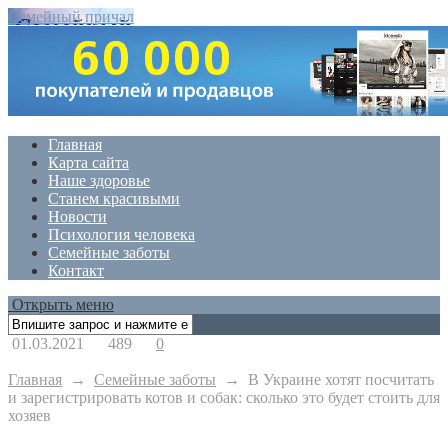
Семейный причал
Главная
Карта сайта
Наше здоровье
Станем красивыми
Новости
Психология человека
Семейные заботы
Контакт
Открыть меню
01.03.2021
489
0
Главная
→
Семейные заботы
→
В Украине хотят посчитать
и зарегистрировать котов и собак: сколько это будет стоить для
хозяев