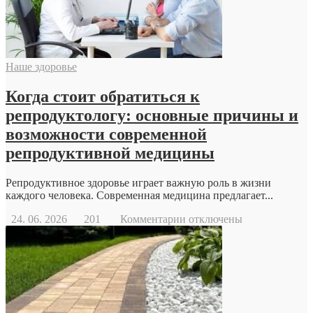
Наше здоровье
Когда стоит обратиться к
репродуктологу: основные причины и
возможности современной
репродуктивной медицины
Репродуктивное здоровье играет важную роль в жизни
каждого человека. Современная медицина предлагает...
к
24. 06. 2026
201
Комментарии
отключены
записи
Когда
стоит
обратиться
к
репродуктологу:
основные