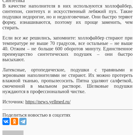
Синтетика
В качестве наполнителя в них используются холлофайбер,
синтепон, синтепух и искусственный лебяжий пух. Такие
подушки недорогие, но и недолговечные. Они быстро теряют
форму, изнашиваются, поэтому их проще заменить, чем
стирать.
Если все же решились, запомните: холлофайбер стирают при
температуре не выше 70 градусов, все остальные – не выше
40. Отжим – не больше 600 оборотов минуту. Единственное
преимущество синтетических подушек – они быстро
высыхают.
Латексные, ортопедические, подушки с травяными и
зерновыми наполнителями не стирают. Их можно протереть
влажной тканью, пропылесосить. Пятна удаляют салфеткой,
смоченной в мыльном растворе. Шелковые подушки
нуждаются в профессиональной чистке.
Источник:
https://news.yellmed.ru/
Поделиться новостью в соцсетях