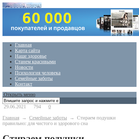
Семейный причал
Главная
Карта сайта
Наше здоровье
Станем красивыми
Новости
Психология человека
Семейные заботы
Контакт
Открыть меню
29.06.2021
794
0
Главная
→
Семейные заботы
→
Стираем подушки
правильно: для чистого и здорового сна
Стираем подушки