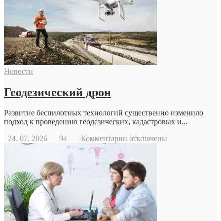
Новости
Геодезический дрон
Развитие беспилотных технологий существенно изменило
подход к проведению геодезических, кадастровых и...
к
24. 07. 2026
94
Комментарии
отключены
записи
Геодезический
дрон