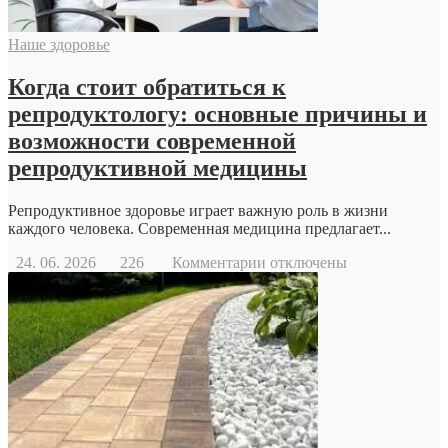
Наше здоровье
Когда стоит обратиться к
репродуктологу: основные причины и
возможности современной
репродуктивной медицины
Репродуктивное здоровье играет важную роль в жизни
каждого человека. Современная медицина предлагает...
к
24. 06. 2026
226
Комментарии
отключены
записи
Когда
стоит
обратиться
к
репродуктологу:
основные
причины
и
возможности