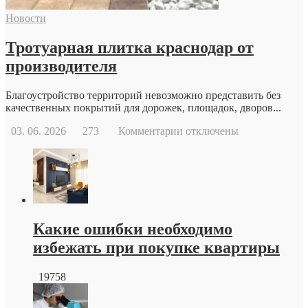
современной
Новости
репродуктивной
медицины
Тротуарная плитка краснодар от
производителя
Благоустройство территорий невозможно представить без
качественных покрытий для дорожек, площадок, дворов...
к
03. 06. 2026
273
Комментарии
отключены
записи
Тротуарная
плитка
краснодар
от
производителя
Какие ошибки необходимо
избежать при покупке квартиры
19758