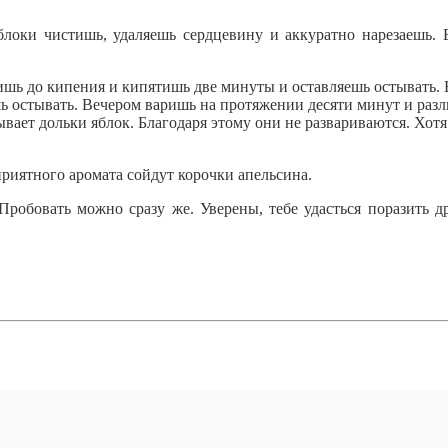
локи чистишь, удаляешь сердцевину и аккуратно нарезаешь. 
шь до кипения и кипятишь две минуты и оставляешь остывать. 
шь остывать. Вечером варишь на протяжении десяти минут и раз
вает дольки яблок. Благодаря этому они не развариваются. Хотя
приятного аромата сойдут корочки апельсина.
 Пробовать можно сразу же. Уверены, тебе удасться поразить д