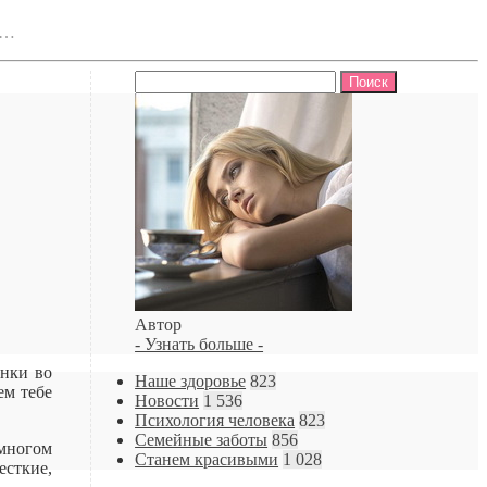
е…
Найти:
Автор
- Узнать больше -
анки во
Наше здоровье
823
ем тебе
Новости
1 536
Психология человека
823
Семейные заботы
856
 многом
Станем красивыми
1 028
есткие,