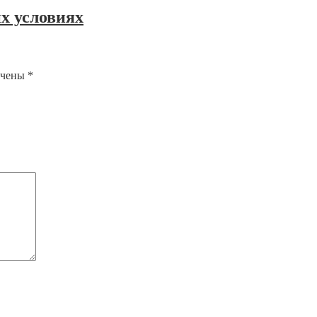
х условиях
ечены
*