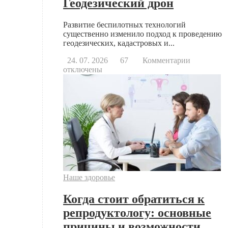
Геодезический дрон
Развитие беспилотных технологий
существенно изменило подход к проведению
геодезических, кадастровых и...
к
24. 07. 2026
67
Комментарии
записи
отключены
Геодезиче
дрон
Наше здоровье
Когда стоит обратиться к
репродуктологу: основные
причины и возможности