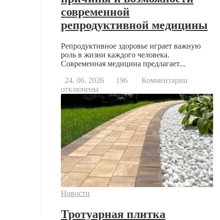
современной
репродуктивной медицины
Репродуктивное здоровье играет важную
роль в жизни каждого человека.
Современная медицина предлагает...
к
24. 06. 2026
196
Комментарии
записи
отключены
Когда
стоит
обратить
к
репродук
основны
причины
и
возможно
современ
репродук
Новости
медицин
Тротуарная плитка