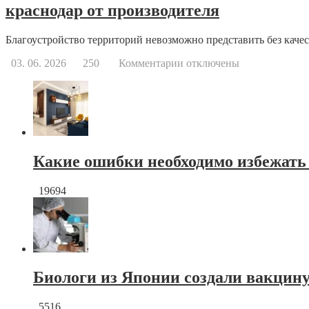
краснодар от производителя
Благоустройство территорий невозможно представить без качес
к
03. 06. 2026
250
Комментарии
отключены
записи
Тротуарная
плитка
краснодар
от
производителя
Какие ошибки необходимо избежать
19694
Биологи из Японии создали вакцину
5516