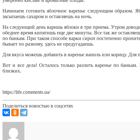
умеренно кислые и ароматные плоды.
Начинаем готовить яблочное варенье следующим образом. Яб
засыпаешь сахаром и оставляешь на ночь.
На следующий день варишь яблоки в три приема. Утром доводи
обеднее время кипятишь еще две минуты. Все так же оставляе
по банкам. При таком способе варки сироп постепенно пропиты
бывает по разному, здесь не предугадаешь.
Для вкуса можешь добавить в варенье ваниль или корицу. Для 
Вот и все дела! Осталось только разлить варенье по банкам.
близких.
https://life.comments.ua/
Поделиться новостью в соцсетях