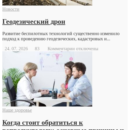
Новости
Геодезический дрон
Развитие беспилотных технологий существенно изменило
подход к проведению геодезических, кадастровых и...
к
24. 07. 2026
83
Комментарии
отключены
записи
Геодезический
дрон
Наше здоровье
Когда стоит обратиться к