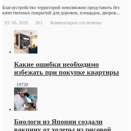
Благоустройство территорий невозможно представить без
качественных покрытий для дорожек, площадок, дворов...
к
03. 06. 2026
263
Комментарии
отключены
записи
Тротуарная
плитка
краснодар
от
производителя
Какие ошибки необходимо
избежать при покупке квартиры
19720
Биологи из Японии создали
вакцину от холеры из рисовой