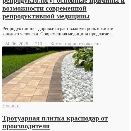
репродуктологу: основные причины и
возможности современной
репродуктивной медицины
Репродуктивное здоровье играет важную роль в жизни
каждого человека. Современная медицина предлагает...
к
24. 06. 2026
210
Комментарии
отключены
записи
Когда
стоит
обратиться
к
репродуктологу:
основные
причины
и
возможности
современной
Новости
репродуктивной
медицины
Тротуарная плитка краснодар от
производителя