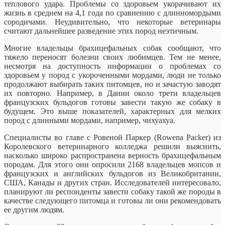
теплового удара. Проблемы со здоровьем укорачивают их
жизнь в среднем на 4,1 года по сравнению с длинномордыми
сородичами. Неудивительно, что некоторые ветеринары
считают дальнейшее разведение этих пород неэтичным.
Многие владельцы брахицефальных собак сообщают, что
тяжело переносят болезни своих любимцев. Тем не менее,
несмотря на доступность информации о проблемах со
здоровьем у пород с укороченными мордами, люди не только
продолжают выбирать таких питомцев, но и зачастую заводят
их повторно. Например, в Дании около трети владельцев
французских бульдогов готовы завести такую же собаку в
будущем. Это выше показателей, характерных для мелких
пород с длинными мордами, например, чихуахуа.
Специалисты во главе с Ровеной Паркер (Rowena Packer) из
Королевского ветеринарного колледжа решили выяснить,
насколько широко распространена верность брахицефальным
породам. Для этого они опросили 2168 владельцев мопсов и
французских и английских бульдогов из Великобритании,
США, Канады и других стран. Исследователей интересовало,
планируют ли респонденты завести собаку такой же породы в
качестве следующего питомца и готовы ли они рекомендовать
ее другим людям.