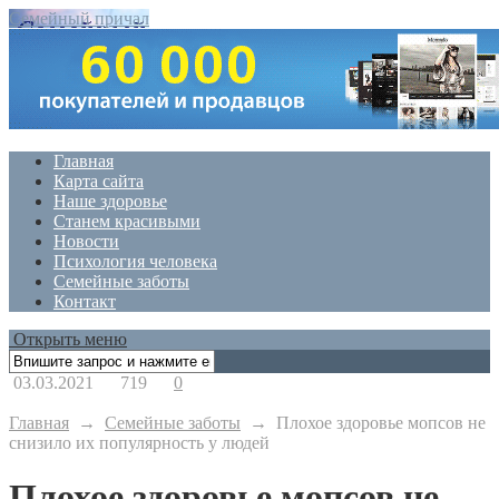
Семейный причал
Главная
Карта сайта
Наше здоровье
Станем красивыми
Новости
Психология человека
Семейные заботы
Контакт
Открыть меню
03.03.2021
719
0
Главная
→
Семейные заботы
→
Плохое здоровье мопсов не
снизило их популярность у людей
Плохое здоровье мопсов не