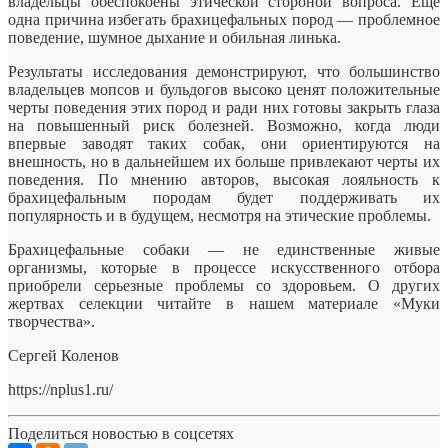
владельцы обеспокоены этической стороной вопроса. Еще
одна причина избегать брахицефальных пород — проблемное
поведение, шумное дыхание и обильная линька.
Результаты исследования демонстрируют, что большинство
владельцев мопсов и бульдогов высоко ценят положительные
черты поведения этих пород и ради них готовы закрыть глаза
на повышенный риск болезней. Возможно, когда люди
впервые заводят таких собак, они ориентируются на
внешность, но в дальнейшем их больше привлекают черты их
поведения. По мнению авторов, высокая лояльность к
брахицефальным породам будет поддерживать их
популярность и в будущем, несмотря на этические проблемы.
Брахицефальные собаки — не единственные живые
организмы, которые в процессе искусственного отбора
приобрели серьезные проблемы со здоровьем. О других
жертвах селекции читайте в нашем материале «Муки
творчества».
Сергей Коленов
https://nplus1.ru/
Поделиться новостью в соцсетях