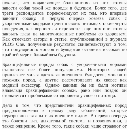
показал, что подавляющее большинство из них готовы
завести собак такой же породы в будущем. Более того, две
трети респондентов порекомендуют их тем, кто впервые
заводит собаку. В первую очередь хозяева собак с
укороченными мордами ценят в своих питомцах такие черты
поведения, как верность и игривость: ради них они готовы
закрыть глаза на многочисленные проблемы со здоровьем.
Как отмечают авторы в статье, опубликованной в журнале
PLOS One, полученные результаты свидетельствуют о том,
что популярность мопсов и бульдогов останется высокой по
крайней мере в ближайшем будущем.
Брахицефальные породы собак с укороченными мордами
становятся все более популярными. Некоторых людей
привлекает милая «детская» внешность бульдогов, мопсов и
похожих пород, а другие рассматривают их скорее как
модный аксессуар. Однако какими бы ни были мотивы
владельца брахицефальной собаки, рано или поздно он
столкнется с проблемами со здоровьем у своего питомца.
Дело в том, что представители брахицефальных пород
предрасположены к целому ряду заболеваний, которые
неразрывно связаны с их внешним видом. В первую очередь
это болезни глаз, дыхательной системы и позвоночника, а
также ожирение. Кроме того, такие собаки чаще страдают от