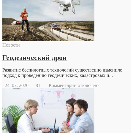
Новости
Геодезический дрон
Развитие беспилотных технологий существенно изменило
подход к проведению геодезических, кадастровых и...
к
24. 07. 2026
81
Комментарии
отключены
записи
Геодезический
дрон