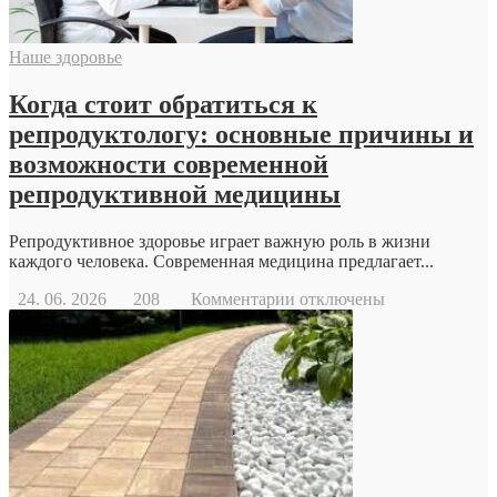
Наше здоровье
Когда стоит обратиться к
репродуктологу: основные причины и
возможности современной
репродуктивной медицины
Репродуктивное здоровье играет важную роль в жизни
каждого человека. Современная медицина предлагает...
к
24. 06. 2026
208
Комментарии
отключены
записи
Когда
стоит
обратиться
к
репродуктологу:
основные
причины
и