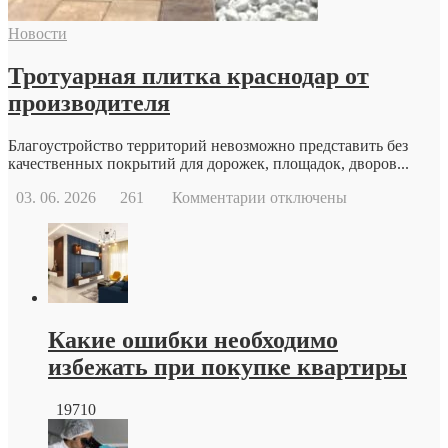
возможности
современной
Новости
репродуктивной
медицины
Тротуарная плитка краснодар от
производителя
Благоустройство территорий невозможно представить без
качественных покрытий для дорожек, площадок, дворов...
к
03. 06. 2026
261
Комментарии
отключены
записи
Тротуарная
плитка
краснодар
от
производителя
Какие ошибки необходимо
избежать при покупке квартиры
19710