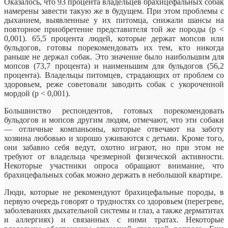
Оказалось, что 93 процента владельцев брахицефальных собак
намерены завести такую же в будущем. При этом проблемы с
дыханием, выявленные у их питомца, снижали шансы на
повторное приобретение представителя той же породы (p <
0,001). 65,5 процента людей, которые держат мопсов или
бульдогов, готовы порекомендовать их тем, кто никогда
раньше не держал собак. Это значение было наибольшим для
мопсов (73,7 процента) и наименьшим для бульдогов (56,2
процента). Владельцы питомцев, страдающих от проблем со
здоровьем, реже советовали заводить собак с укороченной
мордой (p < 0,001).
Большинство респондентов, готовых порекомендовать
бульдогов и мопсов другим людям, отмечают, что эти собаки
— отличные компаньоны, которые отвечают на заботу
хозяина любовью и хорошо уживаются с детьми. Кроме того,
они забавно себя ведут, охотно играют, но при этом не
требуют от владельца чрезмерной физической активности.
Некоторые участники опроса обращают внимание, что
брахицефальных собак можно держать в небольшой квартире.
Люди, которые не рекомендуют брахицефальные породы, в
первую очередь говорят о трудностях со здоровьем (перегреве,
заболеваниях дыхательной системы и глаз, а также дерматитах
и аллергиях) и связанных с ними тратах. Некоторые