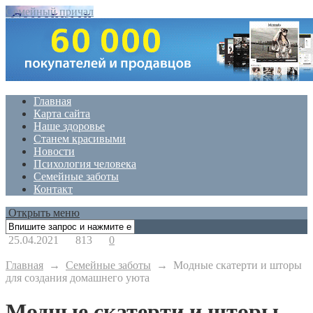
Семейный причал
Главная
Карта сайта
Наше здоровье
Станем красивыми
Новости
Психология человека
Семейные заботы
Контакт
Открыть меню
25.04.2021
813
0
Главная
→
Семейные заботы
→
Модные скатерти и шторы
для создания домашнего уюта
Модные скатерти и шторы