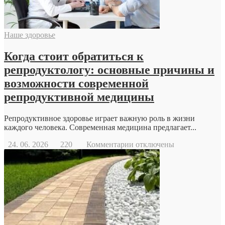
Наше здоровье
Когда стоит обратиться к
репродуктологу: основные причины и
возможности современной
репродуктивной медицины
Репродуктивное здоровье играет важную роль в жизни
каждого человека. Современная медицина предлагает...
к
24. 06. 2026
220
Комментарии
отключены
записи
Когда
стоит
обратиться
к
репродуктологу:
основные
причины