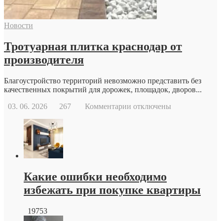
и
возможности
современной
Новости
репродуктивной
медицины
Тротуарная плитка краснодар от
производителя
Благоустройство территорий невозможно представить без
качественных покрытий для дорожек, площадок, дворов...
к
03. 06. 2026
267
Комментарии
отключены
записи
Тротуарная
плитка
краснодар
от
производителя
Какие ошибки необходимо
избежать при покупке квартиры
19753