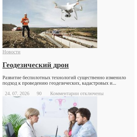
Новости
Геодезический дрон
Развитие беспилотных технологий существенно изменило
подход к проведению геодезических, кадастровых и...
к
24. 07. 2026
90
Комментарии
отключены
записи
Геодезический
дрон