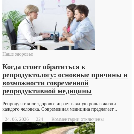
Геодезический
дрон
Наше здоровье
Когда стоит обратиться к
репродуктологу: основные причины и
возможности современной
репродуктивной медицины
Репродуктивное здоровье играет важную роль в жизни
каждого человека. Современная медицина предлагает...
к
24. 06. 2026
224
Комментарии
отключены
записи
Когда