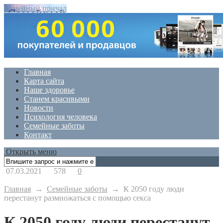
Семейный причал
Главная
Карта сайта
Наше здоровье
Станем красивыми
Новости
Психология человека
Семейные заботы
Контакт
Открыть меню
07.03.2021
578
0
Главная
→
Семейные заботы
→
К 2050 году люди
перестанут размножаться с помощью секса
К 2050 году люди перестанут