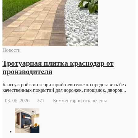
стоит
обратиться
к
репродуктологу:
основные
причины
и
возможности
современной
Новости
репродуктивной
медицины
Тротуарная плитка краснодар от
производителя
Благоустройство территорий невозможно представить без
качественных покрытий для дорожек, площадок, дворов...
к
03. 06. 2026
271
Комментарии
отключены
записи
Тротуарная
плитка
краснодар
от
производителя