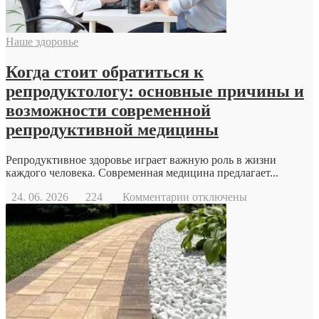
Наше здоровье
Когда стоит обратиться к
репродуктологу: основные причины и
возможности современной
репродуктивной медицины
Репродуктивное здоровье играет важную роль в жизни
каждого человека. Современная медицина предлагает...
к
24. 06. 2026
224
Комментарии
отключены
записи
Когда
стоит
обратиться
к
репродуктологу:
основные
причины
и