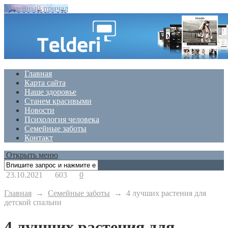
Семейный причал
Главная
Карта сайта
Наше здоровье
Станем красивыми
Новости
Психология человека
Семейные заботы
Контакт
Открыть меню
23.10.2021
603
0
Главная
→
Семейные заботы
→
4 лучших растения для
детской спальни
4 лучших растения для