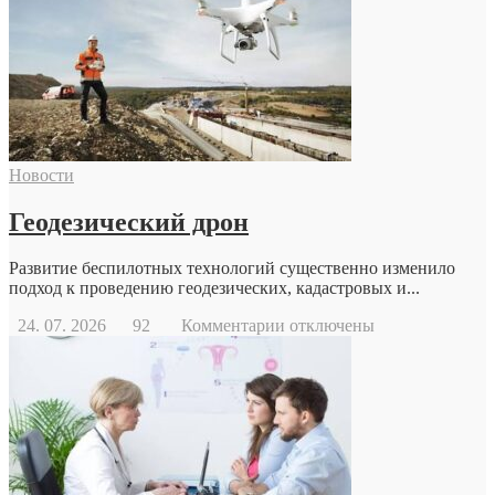
Новости
Геодезический дрон
Развитие беспилотных технологий существенно изменило
подход к проведению геодезических, кадастровых и...
к
24. 07. 2026
92
Комментарии
отключены
записи
Геодезический
дрон