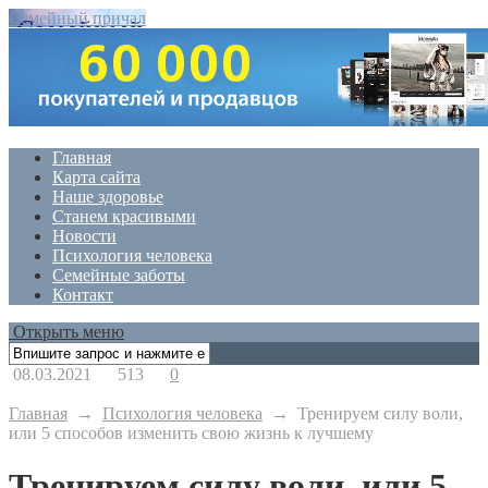
Семейный причал
Главная
Карта сайта
Наше здоровье
Станем красивыми
Новости
Психология человека
Семейные заботы
Контакт
Открыть меню
08.03.2021
513
0
Главная
→
Психология человека
→
Тренируем силу воли,
или 5 способов изменить свою жизнь к лучшему
Тренируем силу воли, или 5