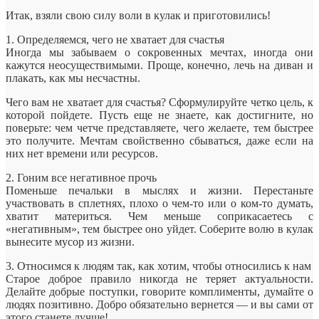
Итак, взяли свою силу воли в кулак и приготовились!
1. Определяемся, чего не хватает для счастья
Иногда мы забываем о сокровенных мечтах, иногда они
кажутся неосуществимыми. Проще, конечно, лечь на диван и
плакать, как мы несчастны.
Чего вам не хватает для счастья? Сформулируйте четко цель, к
которой пойдете. Пусть еще не знаете, как достигните, но
поверьте: чем четче представляете, чего желаете, тем быстрее
это получите. Мечтам свойственно сбываться, даже если на
них нет времени или ресурсов.
2. Гоним все негативное прочь
Поменьше печальки в мыслях и жизни. Перестаньте
участвовать в сплетнях, плохо о чем-то или о ком-то думать,
хватит материться. Чем меньше соприкасаетесь с
«негативным», тем быстрее оно уйдет. Соберите волю в кулак
вынесите мусор из жизни.
3. Относимся к людям так, как хотим, чтобы относились к нам
Старое доброе правило никогда не теряет актуальности.
Делайте добрые поступки, говорите комплименты, думайте о
людях позитивно. Добро обязательно вернется — и вы сами от
этого станете лучше!