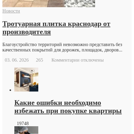
возможности
современной
Новости
репродуктивной
медицины
Тротуарная плитка краснодар от
производителя
Благоустройство территорий невозможно представить без
качественных покрытий для дорожек, площадок, дворов...
к
03. 06. 2026
265
Комментарии
отключены
записи
Тротуарная
плитка
краснодар
от
производителя
Какие ошибки необходимо
избежать при покупке квартиры
19748