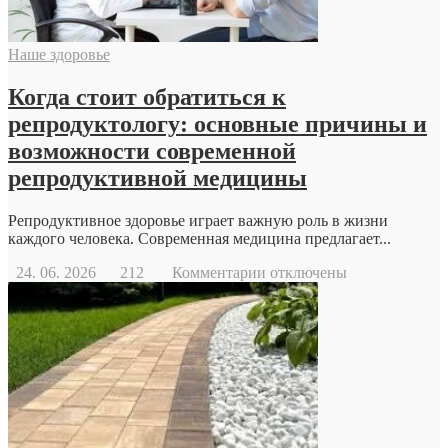
Наше здоровье
Когда стоит обратиться к
репродуктологу: основные причины и
возможности современной
репродуктивной медицины
Репродуктивное здоровье играет важную роль в жизни
каждого человека. Современная медицина предлагает...
к
24. 06. 2026
212
Комментарии
отключены
записи
Когда
стоит
обратиться
к
репродуктологу:
основные
причины
и