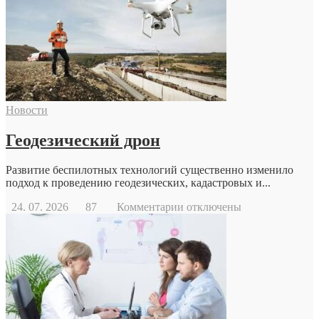
Новости
Геодезический дрон
Развитие беспилотных технологий существенно изменило
подход к проведению геодезических, кадастровых и...
к
24. 07. 2026
87
Комментарии
отключены
записи
Геодезический
дрон