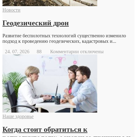
Новости
Геодезический дрон
Развитие беспилотных технологий существенно изменило
подход к проведению геодезических, кадастровых и...
к
24. 07. 2026
88
Комментарии
отключены
записи
Геодезический
дрон
Наше здоровье
Когда стоит обратиться к