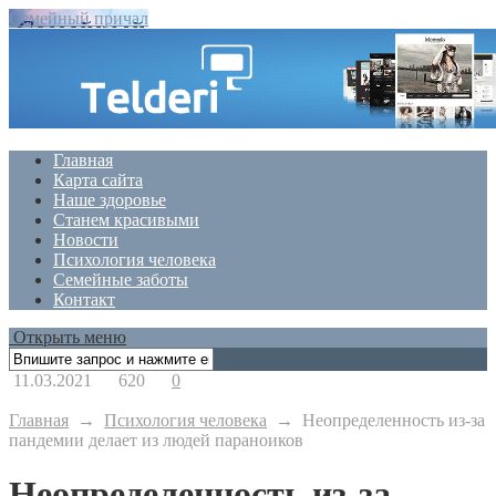
Семейный причал
Главная
Карта сайта
Наше здоровье
Станем красивыми
Новости
Психология человека
Семейные заботы
Контакт
Открыть меню
11.03.2021
620
0
Главная
→
Психология человека
→
Неопределенность из-за
пандемии делает из людей параноиков
Неопределенность из-за