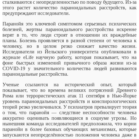
сталкиваются с неопределенностью по поводу будущего. Из-за
этого растет количество параноидальных расстройств, как
предупреждают исследователи.
Паранойя это ключевой симптомом серьезных психических
болезней, жертвы
параноидального расстройства искренне
верят в то, что люди строят в отношении их враждебные
планы. Болезнь проявляется в разной степени от человека к
человеку, но в целом резко снижает качество жизни.
Исследователи из Йельского университета опубликовали в
журнале eLife научную работу, которая показывает, что на
фоне быстрых изменений привычного образа жизни из-за
COVID-19 у значительного количества людей развиваются
параноидальные расстройства.
Ученые ссылаются на исторический опыт, который
показывает, что во времена великих потрясений Древнего
Рима или террористических атак 11 сентября в Нью-Йорке
уровень параноидальных расстройств и конспирологических
теорий резко увеличивался. У психиатров превалирует теория
о том, что паранойя — следствие неспособности человека
аккуратно оценивать появляющиеся в социуме угрозы. Но
нынешняя команда исследователей предположила, что корни
паранойи в более базовых обучающих механизмах, которые
запускаются неопределённостью положения человека даже в