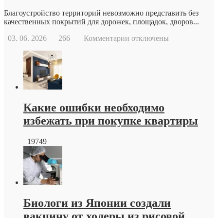
Благоустройство территорий невозможно представить без
качественных покрытий для дорожек, площадок, дворов...
к
03. 06. 2026
266
Комментарии
отключены
записи
Тротуарная
плитка
краснодар
от
производителя
Какие ошибки необходимо
избежать при покупке квартиры
19749
Биологи из Японии создали
вакцину от холеры из рисовой