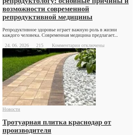
репродуктологу: основные причины и
возможности современной
репродуктивной медицины
Репродуктивное здоровье играет важную роль в жизни
каждого человека. Современная медицина предлагает...
к
24. 06. 2026
215
Комментарии
отключены
записи
Когда
стоит
обратиться
к
репродуктологу:
основные
причины
и
возможности
современной
Новости
репродуктивной
медицины
Тротуарная плитка краснодар от
производителя