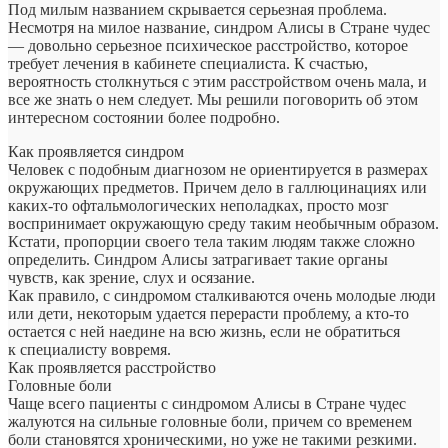
Под милым названием скрывается серьезная проблема.
Несмотря на милое название, синдром Алисы в Стране чудес
— довольно серьезное психическое расстройство, которое
требует лечения в кабинете специалиста. К счастью,
вероятность столкнуться с этим расстройством очень мала, и
все же знать о нем следует. Мы решили поговорить об этом
интересном состоянии более подробно.
Как проявляется синдром
Человек с подобным диагнозом не ориентируется в размерах
окружающих предметов. Причем дело в галлюцинациях или
каких-то офтальмологических неполадках, просто мозг
воспринимает окружающую среду таким необычным образом.
Кстати, пропорции своего тела таким людям также сложно
определить. Синдром Алисы затрагивает такие органы
чувств, как зрение, слух и осязание.
Как правило, с синдромом сталкиваются очень молодые люди
или дети, некоторым удается перерасти проблему, а кто-то
остается с ней наедине на всю жизнь, если не обратиться
к специалисту вовремя.
Как проявляется расстройство
Головные боли
Чаще всего пациенты с синдромом Алисы в Стране чудес
жалуются на сильные головные боли, причем со временем
боли становятся хроническими, но уже не такими резкими.