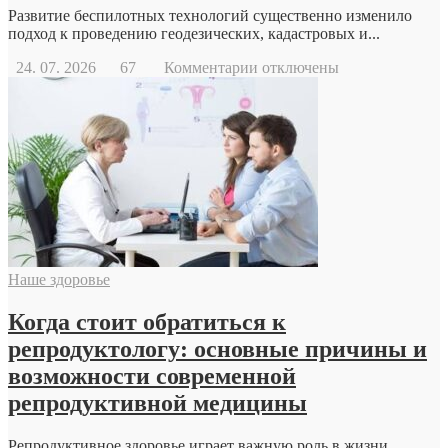
Развитие беспилотных технологий существенно изменило
подход к проведению геодезических, кадастровых и...
к
24. 07. 2026
67
Комментарии
отключены
записи
Геодезический
дрон
Наше здоровье
Когда стоит обратиться к
репродуктологу: основные причины и
возможности современной
репродуктивной медицины
Репродуктивное здоровье играет важную роль в жизни