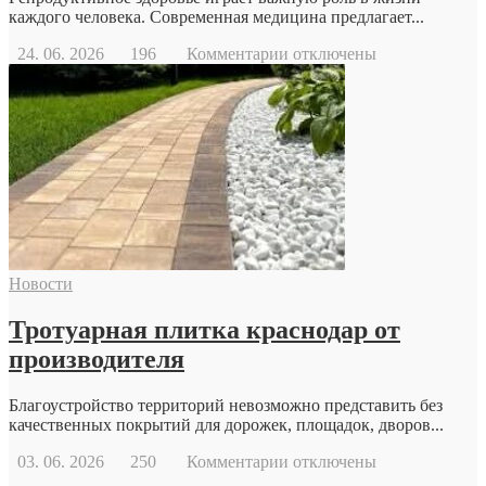
каждого человека. Современная медицина предлагает...
к
24. 06. 2026
196
Комментарии
отключены
записи
Когда
стоит
обратиться
к
репродуктологу:
основные
причины
и
возможности
современной
Новости
репродуктивной
медицины
Тротуарная плитка краснодар от
производителя
Благоустройство территорий невозможно представить без
качественных покрытий для дорожек, площадок, дворов...
к
03. 06. 2026
250
Комментарии
отключены
записи