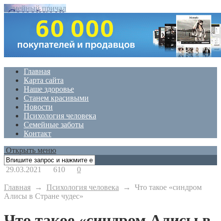
Семейный причал
Главная
Карта сайта
Наше здоровье
Станем красивыми
Новости
Психология человека
Семейные заботы
Контакт
Открыть меню
29.03.2021
610
0
Главная
→
Психология человека
→
Что такое «синдром
Алисы в Стране чудес»
Что такое «синдром Алисы в