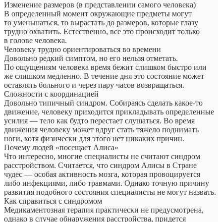
Изменение размеров (в представлении самого человека)
В определенный момент окружающие предметы могут
то уменьшаться, то вырастать до размеров, которые глазу
трудно охватить. Естественно, все это происходит только
в голове человека.
Человеку трудно ориентироваться во времени
Довольно редкий симптом, но его нельзя отметать.
По ощущениям человека время бежит слишком быстро или
же слишком медленно. В течение дня это состояние может
оставлять больного и через пару часов возвращаться.
Сложности с координацией
Довольно типичный синдром. Собираясь сделать какое-то
движение, человеку приходится прикладывать определенные
усилия — тело как будто перестает слушаться. Во время
движения человеку может вдруг стать тяжело поднимать
ноги, хотя физически для этого нет никаких причин.
Почему людей «посещает Алиса»
Что интересно, многие специалисты не считают синдром
расстройством. Считается, что синдром Алисы в Стране
чудес — особая активность мозга, которая провоцируется
либо инфекциями, либо травмами. Однако точную причину
развития подобного состояния специалисты не могут назвать.
Как справиться с синдромом
Медикаментозная терапия практически не предусмотрена,
однако в случае обнаружения расстройства, придется