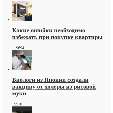
Тротуарная
плитка
краснодар
от
производителя
Какие ошибки необходимо
избежать при покупке квартиры
19694
Биологи из Японии создали
вакцину от холеры из рисовой
муки
5518