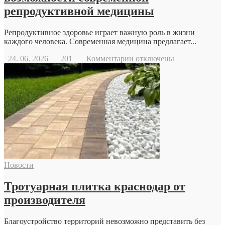
репродуктивной медицины
Репродуктивное здоровье играет важную роль в жизни
каждого человека. Современная медицина предлагает...
к
24. 06. 2026
201
Комментарии
отключены
записи
Когда
стоит
обратиться
к
репродуктологу:
основные
причины
и
возможности
современной
Новости
репродуктивной
медицины
Тротуарная плитка краснодар от
производителя
Благоустройство территорий невозможно представить без