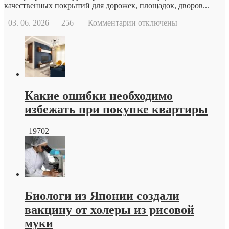
качественных покрытий для дорожек, площадок, дворов...
к
03. 06. 2026
256
Комментарии
отключены
записи
Тротуарная
плитка
краснодар
от
производителя
Какие ошибки необходимо
избежать при покупке квартиры
19702
Биологи из Японии создали
вакцину от холеры из рисовой
муки