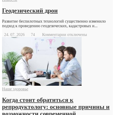
Геодезический дрон
Развитие беспилотных технологий существенно изменило
подход к проведению геодезических, кадастровых и...
к
24. 07. 2026
74
Комментарии
отключены
записи
Геодезический
дрон
Наше здоровье
Когда стоит обратиться к
репродуктологу: основные причины и
возможности современной