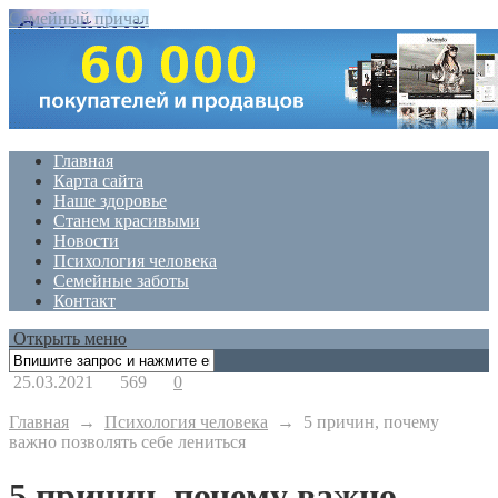
Семейный причал
Главная
Карта сайта
Наше здоровье
Станем красивыми
Новости
Психология человека
Семейные заботы
Контакт
Открыть меню
25.03.2021
569
0
Главная
→
Психология человека
→
5 причин, почему
важно позволять себе лениться
5 причин, почему важно