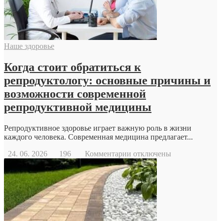
Наше здоровье
Когда стоит обратиться к
репродуктологу: основные причины и
возможности современной
репродуктивной медицины
Репродуктивное здоровье играет важную роль в жизни
каждого человека. Современная медицина предлагает...
к
24. 06. 2026
196
Комментарии
отключены
записи
Когда
стоит
обратиться
к
репродуктологу:
основные