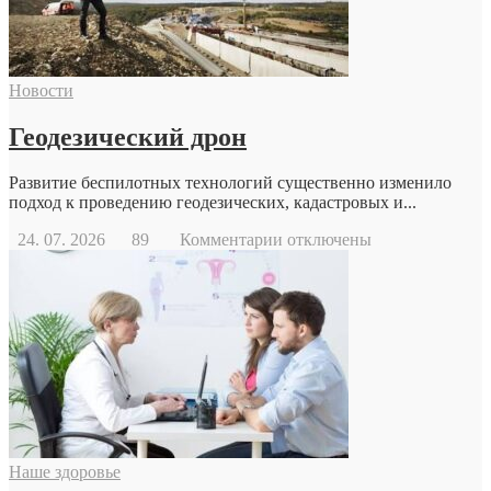
Новости
Геодезический дрон
Развитие беспилотных технологий существенно изменило
подход к проведению геодезических, кадастровых и...
к
24. 07. 2026
89
Комментарии
отключены
записи
Геодезический
дрон
Наше здоровье