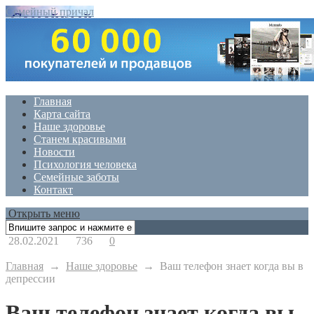
Семейный причал
Главная
Карта сайта
Наше здоровье
Станем красивыми
Новости
Психология человека
Семейные заботы
Контакт
Открыть меню
28.02.2021
736
0
Главная
→
Наше здоровье
→
Ваш телефон знает когда вы в
депрессии
Ваш телефон знает когда вы