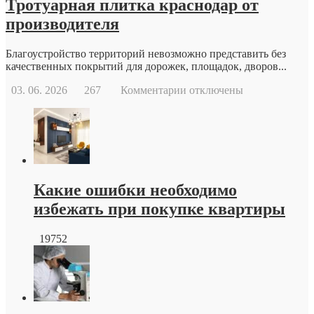
Тротуарная плитка краснодар от
производителя
Благоустройство территорий невозможно представить без
качественных покрытий для дорожек, площадок, дворов...
к
03. 06. 2026
267
Комментарии
отключены
записи
Тротуарная
плитка
краснодар
от
производителя
Какие ошибки необходимо
избежать при покупке квартиры
19752