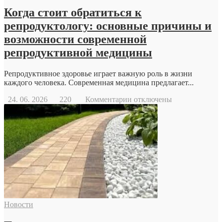
Когда стоит обратиться к
репродуктологу: основные причины и
возможности современной
репродуктивной медицины
Репродуктивное здоровье играет важную роль в жизни
каждого человека. Современная медицина предлагает...
к
24. 06. 2026
220
Комментарии
отключены
записи
Когда
стоит
обратиться
к
репродуктологу:
основные
причины
и
возможности
современной
Новости
репродуктивной
медицины