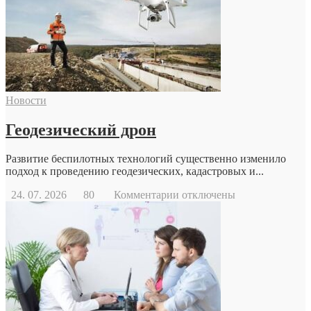
Новости
Геодезический дрон
Развитие беспилотных технологий существенно изменило
подход к проведению геодезических, кадастровых и...
к
24. 07. 2026
80
Комментарии
отключены
записи
Геодезический
дрон