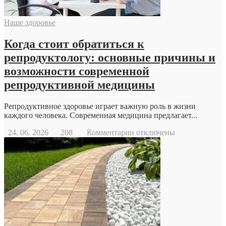
Наше здоровье
Когда стоит обратиться к
репродуктологу: основные причины и
возможности современной
репродуктивной медицины
Репродуктивное здоровье играет важную роль в жизни
каждого человека. Современная медицина предлагает...
к
24. 06. 2026
208
Комментарии
отключены
записи
Когда
стоит
обратиться
к
репродуктологу:
основные
причины
и
возможности