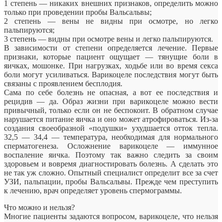
1 степень — никаких внешних признаков, определить можно
только при проведении пробы Вальсальвы;
2 степень — вены не видны при осмотре, но легко
пальпируются;
3 степень — видны при осмотре вены и легко пальпируются.
В зависимости от степени определяется лечение. Первые
признаки, которые пациент ощущает — тянущие боли в
яичках, мошонке. При нагрузках, ходьбе или во время секса
боли могут усиливаться. Варикоцеле последствия могут быть
связаны с проявлением бесплодия.
Сама по себе болезнь не опасная, а вот ее последствия и
рецидив — да. Образ жизни при варикоцеле можно вести
привычный, только если он не беспокоит. В обратном случае
нарушается питание яичка и оно может атрофироваться. Из-за
создания своеобразной «подушки» ухудшается отток тепла.
32,5 — 34,4 — температура, необходимая для нормального
сперматогенеза. Осложнение варикоцеле — иммунное
воспаление яичка. Поэтому так важно следить за своим
здоровьем и вовремя диагностировать болезнь. А сделать это
не так уж сложно. Опытный специалист определит все за счет
УЗИ, пальпации, пробы Вальсальвы. Прежде чем преступить
к лечению, врач определяет уровень спермограммы.
Что можно и нельзя?
Многие пациенты задаются вопросом, варикоцеле, что нельзя