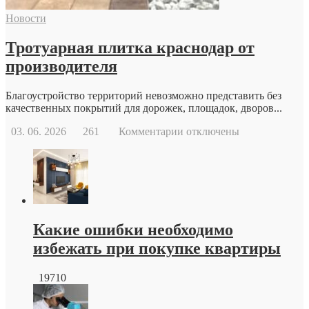
современной
Новости
репродуктивной
медицины
Тротуарная плитка краснодар от
производителя
Благоустройство территорий невозможно представить без
качественных покрытий для дорожек, площадок, дворов...
к
03. 06. 2026
261
Комментарии
отключены
записи
Тротуарная
плитка
краснодар
от
производителя
Какие ошибки необходимо
избежать при покупке квартиры
19710