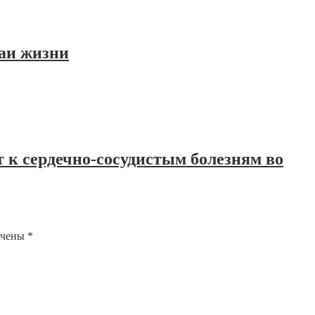
чаи жизни
 к сердечно-сосудистым болезням во
ечены
*