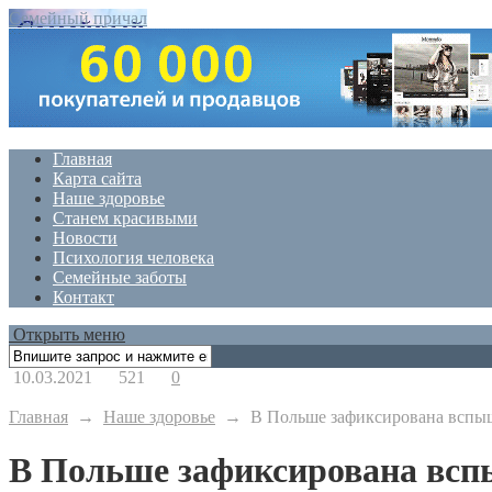
Семейный причал
Главная
Карта сайта
Наше здоровье
Станем красивыми
Новости
Психология человека
Семейные заботы
Контакт
Открыть меню
10.03.2021
521
0
Главная
→
Наше здоровье
→
В Польше зафиксирована вспы
В Польше зафиксирована вс