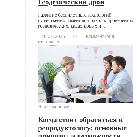
Геодезический дрон
Развитие беспилотных технологий
существенно изменило подход к проведению
геодезических, кадастровых и...
к
24. 07. 2026
74
Комментарии
записи
отключены
Геодезиче
дрон
Наше здоровье
Когда стоит обратиться к
репродуктологу: основные
причины и возможности