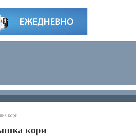
шка кори
пышка кори