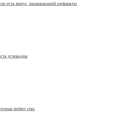
теле есть вирус, вызывающий инфаркты
сть углеводов
оторая любит секс