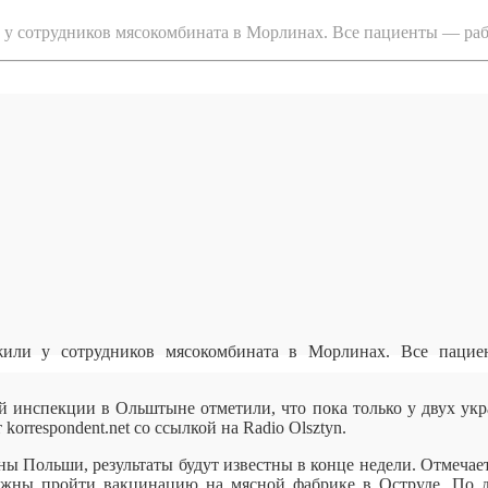
у сотрудников мясокомбината в Морлинах. Все пациенты ― р
или у сотрудников мясокомбината в Морлинах. Все паци
й инспекции в Ольштыне отметили, что пока только у двух ук
orrespondent.net со ссылкой на Radio Olsztyn.
 Польши, результаты будут известны в конце недели. Отмечает
должны пройти вакцинацию на мясной фабрике в Оструде. По