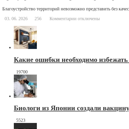
Благоустройство территорий невозможно представить без качес
к
03. 06. 2026
256
Комментарии
отключены
записи
Тротуарная
плитка
краснодар
от
производителя
Какие ошибки необходимо избежать
19700
Биологи из Японии создали вакцину
5523