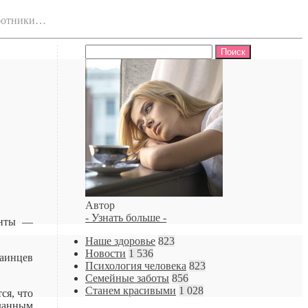
аботники…
Найти:
Автор
- Узнать больше -
енты ―
Наше здоровье
823
Новости
1 536
раинцев
Психология человека
823
Семейные заботы
856
Станем красивыми
1 028
ся, что
 данным