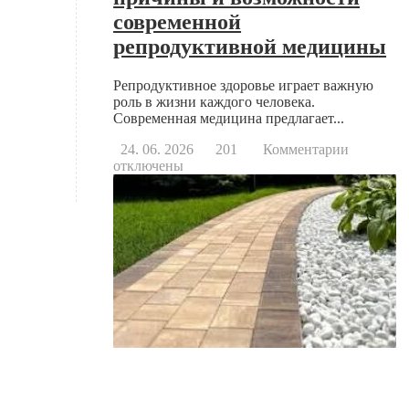
современной
репродуктивной медицины
Репродуктивное здоровье играет важную
роль в жизни каждого человека.
Современная медицина предлагает...
к
24. 06. 2026
201
Комментарии
записи
отключены
Когда
стоит
обратить
к
репродук
основны
причины
и
возможно
современ
репродук
медицин