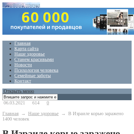
Семейный причал
Главная
Карта сайта
Наше здоровье
Станем красивыми
Новости
Психология человека
Семейные заботы
Контакт
Открыть меню
06.03.2021
614
0
Главная
→
Наше здоровье
→
В Израиле корью заражено
1400 человек
В Израиле корью заражено