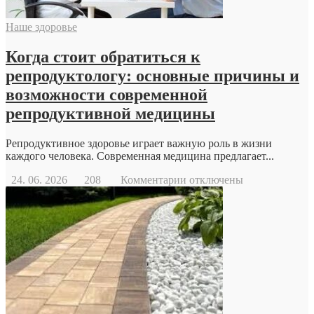
Наше здоровье
Когда стоит обратиться к
репродуктологу: основные причины и
возможности современной
репродуктивной медицины
Репродуктивное здоровье играет важную роль в жизни
каждого человека. Современная медицина предлагает...
к
24. 06. 2026
208
Комментарии
отключены
записи
Когда
стоит
обратиться
к
репродуктологу:
основные
причины
и
возможности