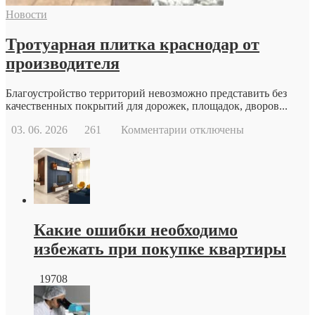
современной
Новости
репродуктивной
медицины
Тротуарная плитка краснодар от
производителя
Благоустройство территорий невозможно представить без
качественных покрытий для дорожек, площадок, дворов...
к
03. 06. 2026
261
Комментарии
отключены
записи
Тротуарная
плитка
краснодар
от
производителя
Какие ошибки необходимо
избежать при покупке квартиры
19708