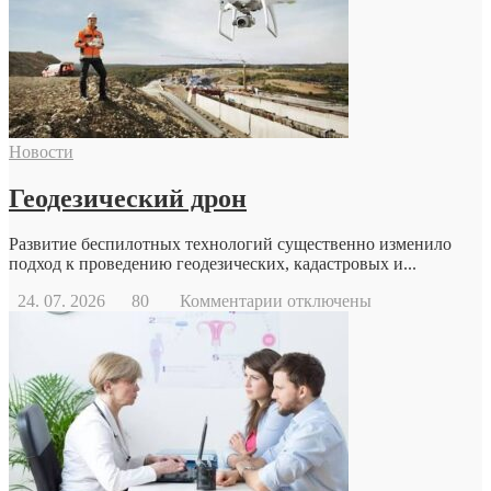
Новости
Геодезический дрон
Развитие беспилотных технологий существенно изменило
подход к проведению геодезических, кадастровых и...
к
24. 07. 2026
80
Комментарии
отключены
записи
Геодезический
дрон