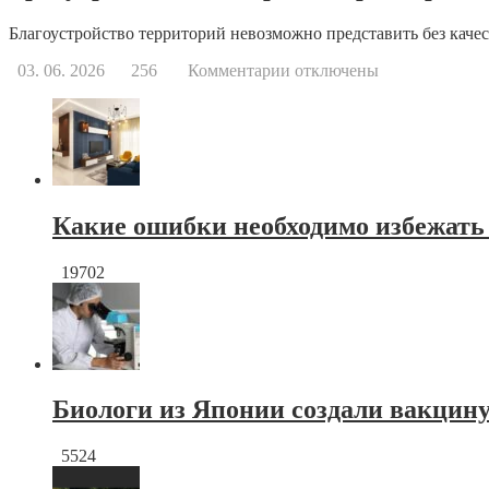
Благоустройство территорий невозможно представить без качес
к
03. 06. 2026
256
Комментарии
отключены
записи
Тротуарная
плитка
краснодар
от
производителя
Какие ошибки необходимо избежать
19702
Биологи из Японии создали вакцину
5524