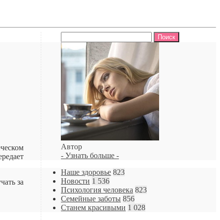
Найти:
Автор
еческом
- Узнать больше -
ередает
Наше здоровье
823
Новости
1 536
чать за
Психология человека
823
Семейные заботы
856
Станем красивыми
1 028