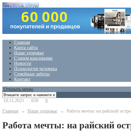
Семейный причал
Главная
Карта сайта
Наше здоровье
Станем красивыми
Новости
Психология человека
Семейные заботы
Контакт
Открыть меню
10.11.2021
658
0
Главная
→
Наше здоровье
→
Работа мечты: на райский остр
Работа мечты: на райский ос