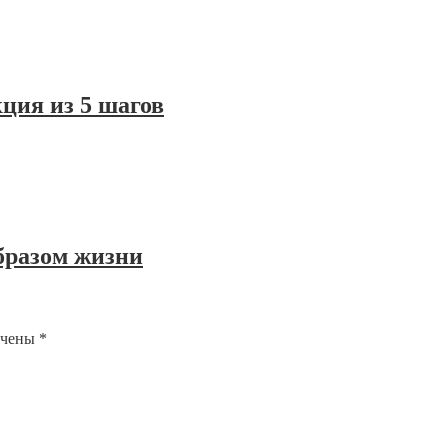
ция из 5 шагов
образом жизни
ечены
*