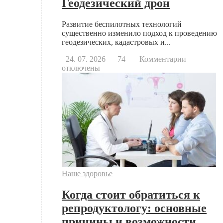
Геодезический дрон
Развитие беспилотных технологий
существенно изменило подход к проведению
геодезических, кадастровых и...
к
24. 07. 2026
74
Комментарии
записи
отключены
Геодезиче
дрон
Наше здоровье
Когда стоит обратиться к
репродуктологу: основные
причины и возможности