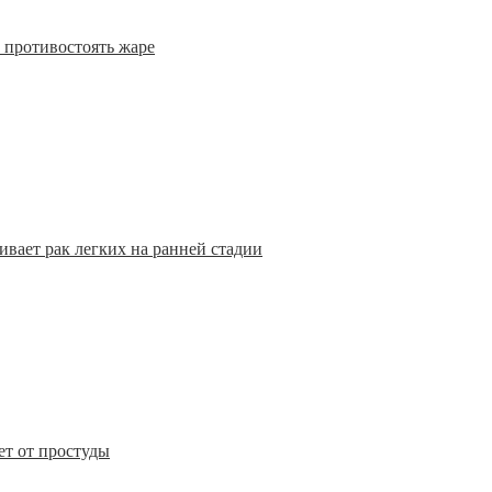
 противостоять жаре
вает рак легких на ранней стадии
т от простуды