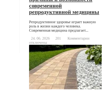
современной
репродуктивной медицины
Репродуктивное здоровье играет важную
роль в жизни каждого человека.
Современная медицина предлагает...
к
24. 06. 2026
201
Комментарии
записи
отключены
Когда
стоит
обратить
к
репродук
основны
причины
и
возможно
современ
репродук
медицин