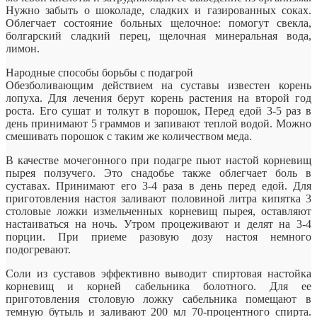
Нужно забыть о шоколаде, сладких и газированных соках.
Облегчает состояние больных щелочное: помогут свекла,
болгарский сладкий перец, щелочная минеральная вода,
лимон.
Народные способы борьбы с подагрой
Обезболивающим действием на суставы известен корень
лопуха. Для лечения берут корень растения на второй год
роста. Его сушат и толкут в порошок, Перед едой 3-5 раз в
день принимают 5 граммов и запивают теплой водой. Можно
смешивать порошок с таким же количеством меда.
В качестве мочегонного при подагре пьют настой корневищ
пырея ползучего. Это снадобье также облегчает боль в
суставах. Принимают его 3-4 раза в день перед едой. Для
приготовления настоя заливают половиной литра кипятка 3
столовые ложки измельченных корневищ пырея, оставляют
настаиваться на ночь. Утром процеживают и делят на 3-4
порции. При приеме разовую дозу настоя немного
подогревают.
Соли из суставов эффективно выводит спиртовая настойка
корневищ и корней сабельника болотного. Для ее
приготовления столовую ложку сабельника помещают в
темную бутыль и заливают 200 мл 70-процентного спирта.