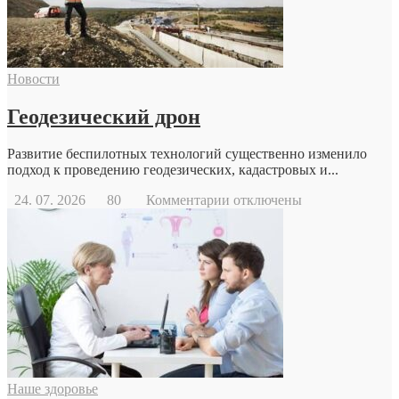
Новости
Геодезический дрон
Развитие беспилотных технологий существенно изменило
подход к проведению геодезических, кадастровых и...
к
24. 07. 2026
80
Комментарии
отключены
записи
Геодезический
дрон
Наше здоровье