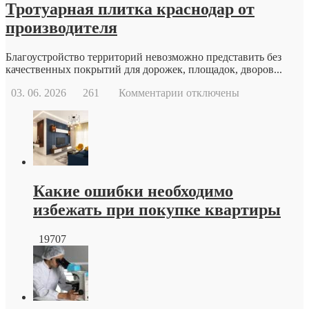
Тротуарная плитка краснодар от
производителя
Благоустройство территорий невозможно представить без
качественных покрытий для дорожек, площадок, дворов...
к
03. 06. 2026
261
Комментарии
отключены
записи
Тротуарная
плитка
краснодар
от
производителя
Какие ошибки необходимо
избежать при покупке квартиры
19707