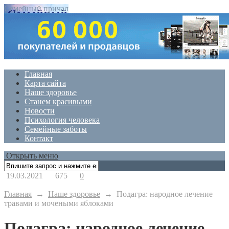
Семейный причал
Главная
Карта сайта
Наше здоровье
Станем красивыми
Новости
Психология человека
Семейные заботы
Контакт
Открыть меню
19.03.2021
675
0
Главная
→
Наше здоровье
→
Подагра: народное лечение
травами и мочеными яблоками
Подагра: народное лечение