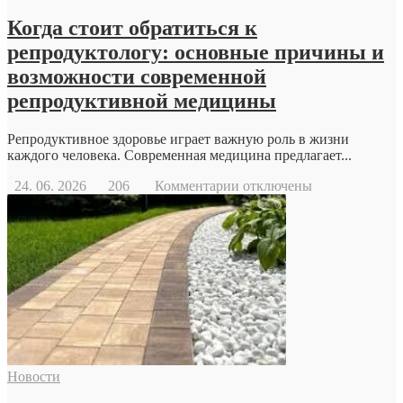
Когда стоит обратиться к
репродуктологу: основные причины и
возможности современной
репродуктивной медицины
Репродуктивное здоровье играет важную роль в жизни
каждого человека. Современная медицина предлагает...
к
24. 06. 2026
206
Комментарии
отключены
записи
Когда
стоит
обратиться
к
репродуктологу:
основные
причины
и
возможности
современной
Новости
репродуктивной
медицины