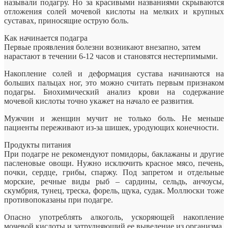
называли подагру. Но за красивыми названиями скрываются
отложения солей мочевой кислоты на мелких и крупных
суставах, приносящие острую боль.
Как начинается подагра
Первые проявления болезни возникают
внезапно, затем
нарастают в течении 6-12 часов и становятся нестерпимыми.
Накопление солей и деформация сустава начинаются на
больших пальцах ног, это можно считать первым признаком
подагры. Биохимический анализ крови на содержание
мочевой кислоты точно укажет на начало ее развития.
Мужчин и женщин мучит не только боль. Не меньше
пациенты переживают из-за шишек, уродующих конечности.
Продукты питания
При подагре не рекомендуют помидоры, баклажаны и другие
пасленовые овощи. Нужно исключить красное мясо, печень,
почки, сердце, грибы, спаржу. Под запретом и отдельные
морские, речные виды рыб – сардины, сельдь, анчоусы,
скумбрия, тунец, треска, форель, щука, судак. Моллюски тоже
противопоказаны при подагре.
Опасно употреблять алкоголь, ускоряющей накопление
мочевой кислоты и затрудняющий ее выведение из организма.