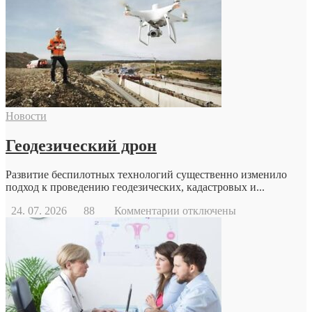
Новости
Геодезический дрон
Развитие беспилотных технологий существенно изменило
подход к проведению геодезических, кадастровых и...
к
24. 07. 2026
88
Комментарии
отключены
записи
Геодезический
дрон