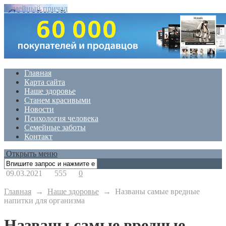
Семейный причал
Главная
Карта сайта
Наше здоровье
Станем красивыми
Новости
Психология человека
Семейные заботы
Контакт
Открыть меню
09.03.2021
555
0
Главная
→
Наше здоровье
→
Названы самые вредные
напитки для организма
Названы самые вредные