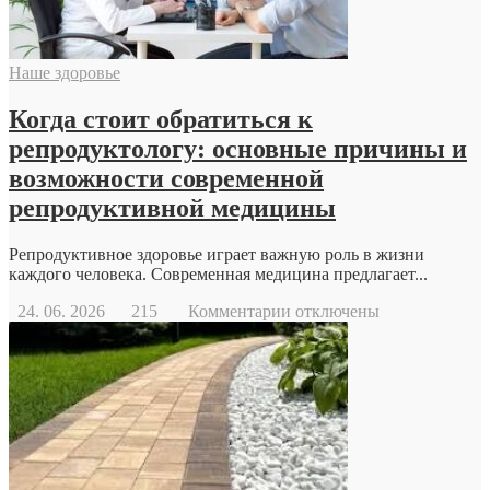
Наше здоровье
Когда стоит обратиться к
репродуктологу: основные причины и
возможности современной
репродуктивной медицины
Репродуктивное здоровье играет важную роль в жизни
каждого человека. Современная медицина предлагает...
к
24. 06. 2026
215
Комментарии
отключены
записи
Когда
стоит
обратиться
к
репродуктологу:
основные
причины
и