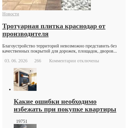
возможности
современной
Новости
репродуктивной
медицины
Тротуарная плитка краснодар от
производителя
Благоустройство территорий невозможно представить без
качественных покрытий для дорожек, площадок, дворов...
к
03. 06. 2026
266
Комментарии
отключены
записи
Тротуарная
плитка
краснодар
от
производителя
Какие ошибки необходимо
избежать при покупке квартиры
19751