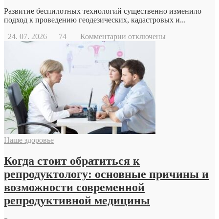
Развитие беспилотных технологий существенно изменило
подход к проведению геодезических, кадастровых и...
к
24. 07. 2026
74
Комментарии
отключены
записи
Геодезический
дрон
Наше здоровье
Когда стоит обратиться к
репродуктологу: основные причины и
возможности современной
репродуктивной медицины