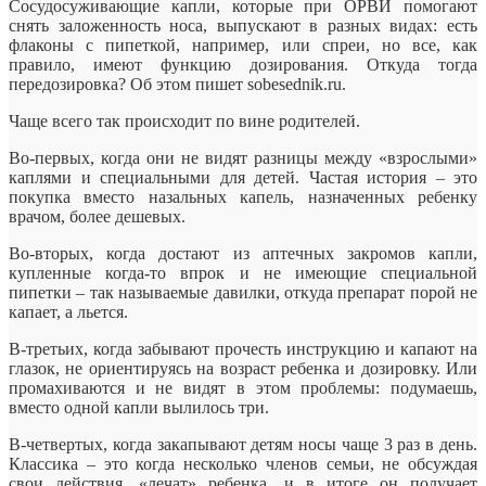
Сосудосуживающие капли, которые при ОРВИ помогают
снять заложенность носа, выпускают в разных видах: есть
флаконы с пипеткой, например, или
спреи, но все, как
правило, имеют функцию дозирования. Откуда тогда
передозировка? Об этом пишет sobesednik.ru.
Чаще всего так происходит по вине родителей.
Во-первых, когда они не видят разницы между «взрослыми»
каплями и специальными для детей. Частая история – это
покупка вместо назальных капель, назначенных ребенку
врачом, более дешевых.
Во-вторых, когда достают из аптечных закромов капли,
купленные когда-то впрок и не имеющие специальной
пипетки – так называемые давилки, откуда препарат порой не
капает, а льется.
В-третьих, когда забывают прочесть инструкцию и капают на
глазок, не ориентируясь на возраст ребенка и дозировку. Или
промахиваются и не видят в этом проблемы: подумаешь,
вместо одной капли вылилось три.
В-четвертых, когда закапывают детям носы чаще 3 раз в день.
Классика – это когда несколько членов семьи, не обсуждая
свои действия, «лечат» ребенка, и в итоге он получает