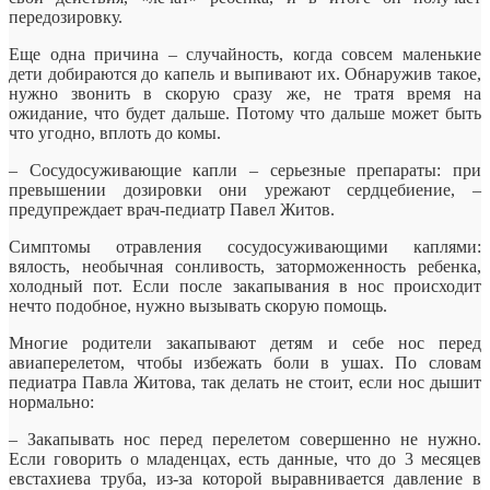
передозировку.
Еще одна причина – случайность, когда совсем маленькие
дети добираются до капель и выпивают их. Обнаружив такое,
нужно звонить в скорую сразу же, не тратя время на
ожидание, что будет дальше. Потому что дальше может быть
что угодно, вплоть до комы.
– Сосудосуживающие капли – серьезные препараты: при
превышении дозировки они урежают сердцебиение, –
предупреждает врач-педиатр Павел Житов.
Симптомы отравления сосудосуживающими каплями:
вялость, необычная сонливость, заторможенность ребенка,
холодный пот. Если после закапывания в нос происходит
нечто подобное, нужно вызывать скорую помощь.
Многие родители закапывают детям и себе нос перед
авиаперелетом, чтобы избежать боли в ушах. По словам
педиатра Павла Житова, так делать не стоит, если нос дышит
нормально:
– Закапывать нос перед перелетом совершенно не нужно.
Если говорить о младенцах, есть данные, что до 3 месяцев
евстахиева труба, из-за которой выравнивается давление в