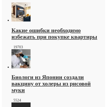
записи
Тротуарная
плитка
краснодар
от
производителя
Какие ошибки необходимо
избежать при покупке квартиры
19703
Биологи из Японии создали
вакцину от холеры из рисовой
муки
5524