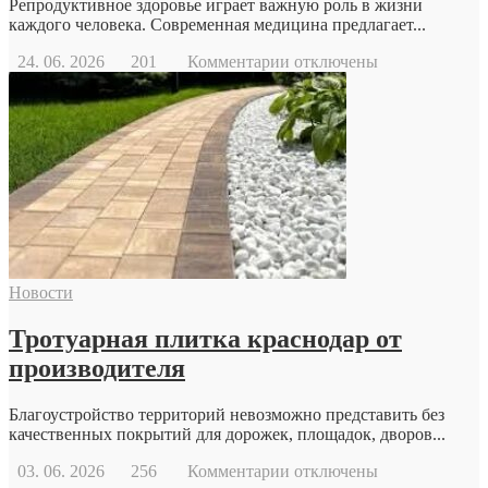
Репродуктивное здоровье играет важную роль в жизни
каждого человека. Современная медицина предлагает...
к
24. 06. 2026
201
Комментарии
отключены
записи
Когда
стоит
обратиться
к
репродуктологу:
основные
причины
и
возможности
современной
Новости
репродуктивной
медицины
Тротуарная плитка краснодар от
производителя
Благоустройство территорий невозможно представить без
качественных покрытий для дорожек, площадок, дворов...
к
03. 06. 2026
256
Комментарии
отключены