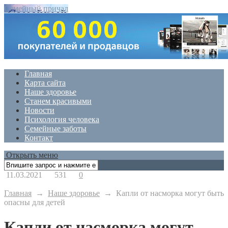
Семейный причал
Главная
Карта сайта
Наше здоровье
Станем красивыми
Новости
Психология человека
Семейные заботы
Контакт
Открыть меню
11.03.2021
531
0
Главная
→
Наше здоровье
→
Капли от насморка могут быть
опасны для детей
Капли от насморка могут