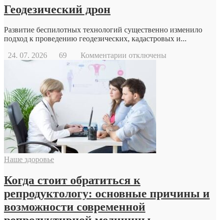
Геодезический дрон
Развитие беспилотных технологий существенно изменило
подход к проведению геодезических, кадастровых и...
к
24. 07. 2026
69
Комментарии
отключены
записи
Геодезический
дрон
Наше здоровье
Когда стоит обратиться к
репродуктологу: основные причины и
возможности современной