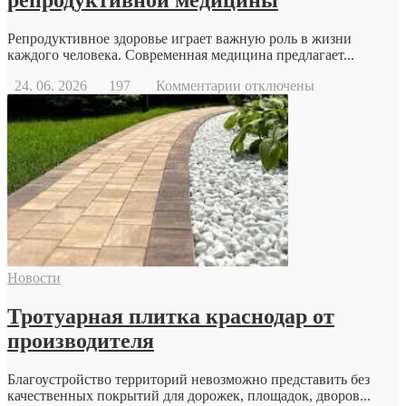
репродуктивной медицины
Репродуктивное здоровье играет важную роль в жизни
каждого человека. Современная медицина предлагает...
к
24. 06. 2026
197
Комментарии
отключены
записи
Когда
стоит
обратиться
к
репродуктологу:
основные
причины
и
возможности
современной
Новости
репродуктивной
медицины
Тротуарная плитка краснодар от
производителя
Благоустройство территорий невозможно представить без
качественных покрытий для дорожек, площадок, дворов...