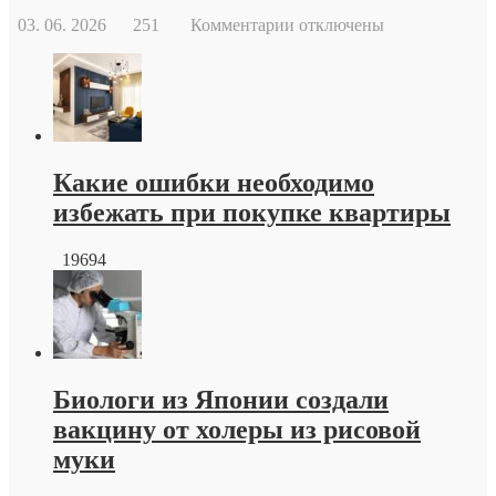
к
03. 06. 2026
251
Комментарии
отключены
записи
Тротуарная
плитка
краснодар
от
производителя
Какие ошибки необходимо
избежать при покупке квартиры
19694
Биологи из Японии создали
вакцину от холеры из рисовой
муки