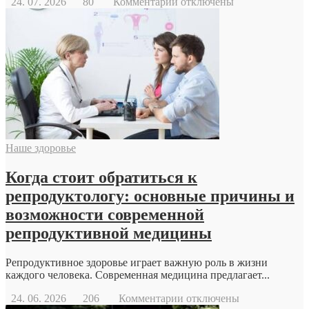
к
24. 07. 2026
80
Комментарии
отключены
записи
Геодезический
дрон
Наше здоровье
Когда стоит обратиться к
репродуктологу: основные причины и
возможности современной
репродуктивной медицины
Репродуктивное здоровье играет важную роль в жизни
каждого человека. Современная медицина предлагает...
к
24. 06. 2026
206
Комментарии
отключены