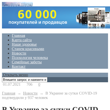
Семейный причал
Главная
Карта сайта
Наше здоровье
Станем красивыми
Новости
Психология человека
Семейные заботы
Контакт
Открыть меню
01.07.2021
706
0
Главная
→
Новости
→
В Украине за сутки COVID-19
подтвердили у 937 человек
В Украине за сутки COVID-