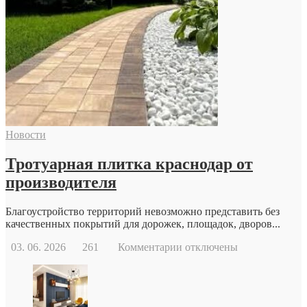
записи
Когда
стоит
обратиться
к
репродуктологу:
основные
причины
и
возможности
современной
Новости
репродуктивной
медицины
Тротуарная плитка краснодар от
производителя
Благоустройство территорий невозможно представить без
качественных покрытий для дорожек, площадок, дворов...
к
03. 06. 2026
261
Комментарии
отключены
записи
Тротуарная
плитка
краснодар