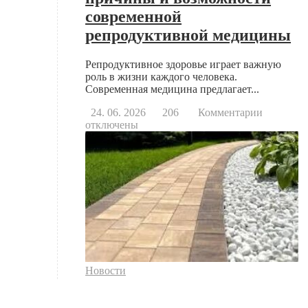
современной
репродуктивной медицины
Репродуктивное здоровье играет важную
роль в жизни каждого человека.
Современная медицина предлагает...
к
24. 06. 2026
206
Комментарии
записи
отключены
Когда
стоит
обратить
к
репродук
основны
причины
и
возможно
современ
репродук
Новости
медицин