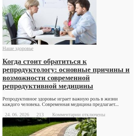
дрон
Наше здоровье
Когда стоит обратиться к
репродуктологу: основные причины и
возможности современной
репродуктивной медицины
Репродуктивное здоровье играет важную роль в жизни
каждого человека. Современная медицина предлагает...
к
24. 06. 2026
213
Комментарии
отключены
записи
Когда
стоит