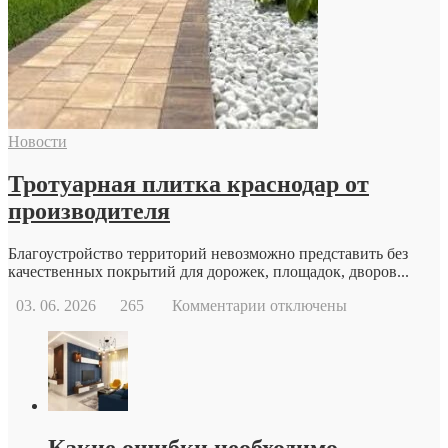
обратиться
к
репродуктологу:
основные
причины
и
возможности
современной
Новости
репродуктивной
медицины
Тротуарная плитка краснодар от
производителя
Благоустройство территорий невозможно представить без
качественных покрытий для дорожек, площадок, дворов...
к
03. 06. 2026
265
Комментарии
отключены
записи
Тротуарная
плитка
краснодар
от
производителя