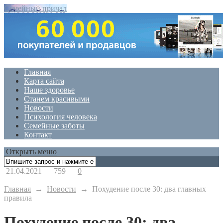
Семейный причал
Главная
Карта сайта
Наше здоровье
Станем красивыми
Новости
Психология человека
Семейные заботы
Контакт
Открыть меню
21.04.2021
759
0
Главная
→
Новости
→
Похудение после 30: два главных
правила
Похудение после 30: два