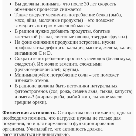
Вы должны понимать, что после 30 лет скорость
обменных процессов снижается.
Также следует увеличить потребление белка (рыба,
мясо, яйца, молочные продукты) – это поможет
замедлить потерю мышечной массы.
В рацион нужно добавить продукты, богатые
клетчаткой (злаки, листовые овощи, твердые фрукты).
На фоне снижения продукции эстрогена, нужна
профилактика дефицита кальция, магния, железа, калия,
витаминов C и D.
Сократите потребление простых углеводов (белая мука,
сладости). Их можно заменить сложными
(цельнозерновой хлеб, крупы).
Минимизируйте потребление соли – это поможет
избежать отеков.
В рационе должны быть источники натуральных
фитоэстрогенов (соя, рожь, семена льна, тыква, капуста)
и омега-3 (жирная рыба, рыбий жир, льняное масло,
грецкие орехи).
Физическая активность.
С возрастом она снижается, однако
необходимо помнить, что нагрузки нужны не только для
похудения, но и для нормального функционирования
организма. Учитывайте, что активность должна
рассчитываться индивидуально.