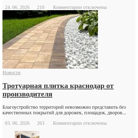
к
24. 06. 2026
210
Комментарии
отключены
записи
Когда
стоит
обратиться
к
репродуктологу:
основные
причины
и
возможности
современной
Новости
репродуктивной
медицины
Тротуарная плитка краснодар от
производителя
Благоустройство территорий невозможно представить без
качественных покрытий для дорожек, площадок, дворов...
к
03. 06. 2026
263
Комментарии
отключены
записи
Тротуарная