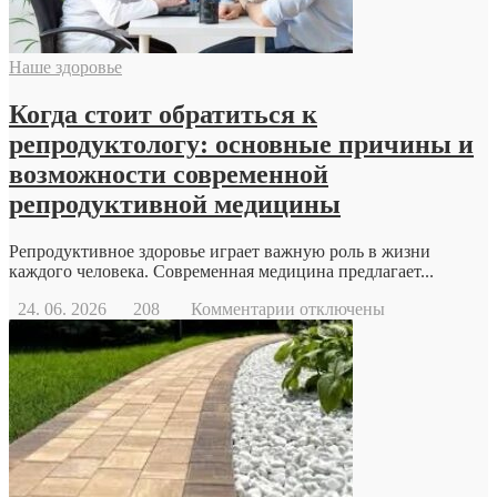
Наше здоровье
Когда стоит обратиться к
репродуктологу: основные причины и
возможности современной
репродуктивной медицины
Репродуктивное здоровье играет важную роль в жизни
каждого человека. Современная медицина предлагает...
к
24. 06. 2026
208
Комментарии
отключены
записи
Когда
стоит
обратиться
к
репродуктологу:
основные
причины
и