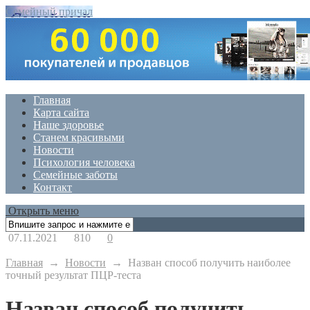
Семейный причал
Главная
Карта сайта
Наше здоровье
Станем красивыми
Новости
Психология человека
Семейные заботы
Контакт
Открыть меню
07.11.2021
810
0
Главная
→
Новости
→
Назван способ получить наиболее
точный результат ПЦР-теста
Назван способ получить