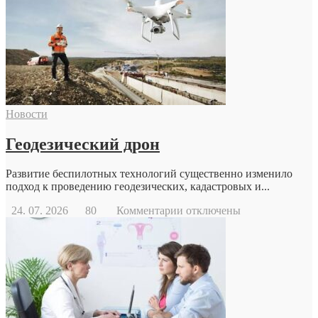
Новости
Геодезический дрон
Развитие беспилотных технологий существенно изменило
подход к проведению геодезических, кадастровых и...
к
24. 07. 2026
80
Комментарии
отключены
записи
Геодезический
дрон