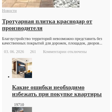
возможности
современной
Новости
репродуктивной
медицины
Тротуарная плитка краснодар от
производителя
Благоустройство территорий невозможно представить без
качественных покрытий для дорожек, площадок, дворов...
к
03. 06. 2026
261
Комментарии
отключены
записи
Тротуарная
плитка
краснодар
от
производителя
Какие ошибки необходимо
избежать при покупке квартиры
19710