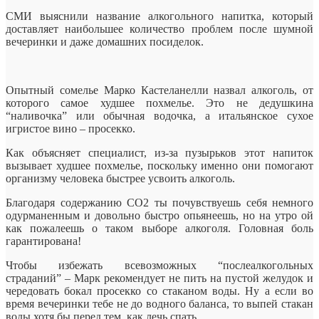
СМИ выяснили название алкогольного напитка, который
доставляет наибольшее количество проблем после шумной
вечеринки и даже домашних посиделок.
Опытный сомелье Марко Кастеланелли назвал алкоголь, от
которого самое худшее похмелье.
Это не дедушкина
“наливочка” или обычная водочка, а итальянское сухое
игристое вино – просекко.
Как объясняет специалист, из-за пузырьков этот напиток
вызывает худшее похмелье, поскольку именно они помогают
организму человека быстрее усвоить алкоголь.
Благодаря содержанию СО2 ты почувствуешь себя немного
одурманенным и довольно быстро опьянеешь, но на утро ой
как пожалеешь о таком выборе алкоголя. Головная боль
гарантирована!
Чтобы избежать всевозможных “послеалкогольных
страданий” – Марк рекомендует не пить на пустой желудок и
чередовать бокал просекко со стаканом воды. Ну а если во
время вечеринки тебе не до водного баланса, то выпей стакан
воды хотя бы перед тем, как лечь спать.