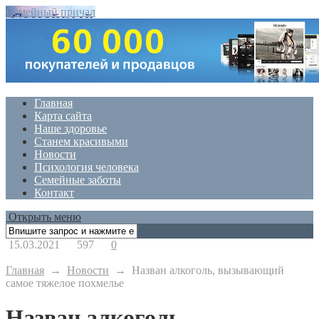
Семейный причал
Главная
Карта сайта
Наше здоровье
Станем красивыми
Новости
Психология человека
Семейные заботы
Контакт
Открыть меню
15.03.2021
597
0
Главная
→
Новости
→
Назван алкоголь, вызывающий
самое тяжелое похмелье
Назван алкоголь,