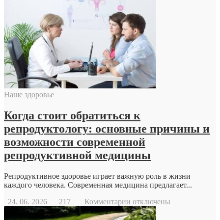
Геодезический
дрон
Наше здоровье
Когда стоит обратиться к
репродуктологу: основные причины и
возможности современной
репродуктивной медицины
Репродуктивное здоровье играет важную роль в жизни
каждого человека. Современная медицина предлагает...
к
24. 06. 2026
217
Комментарии
отключены
записи
Когда