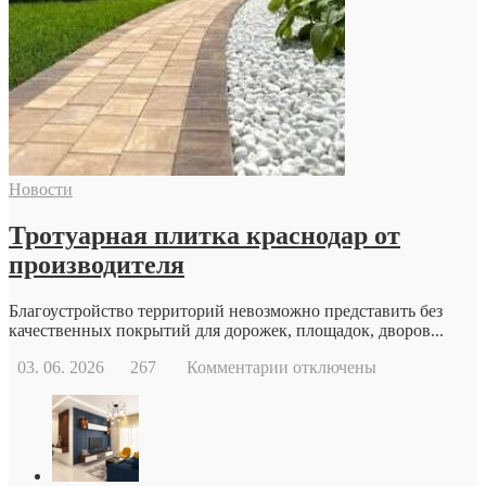
стоит
обратиться
к
репродуктологу:
основные
причины
и
возможности
современной
Новости
репродуктивной
медицины
Тротуарная плитка краснодар от
производителя
Благоустройство территорий невозможно представить без
качественных покрытий для дорожек, площадок, дворов...
к
03. 06. 2026
267
Комментарии
отключены
записи
Тротуарная
плитка
краснодар
от
производителя