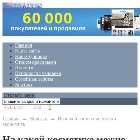
Семейный причал
Главная
Карта сайта
Наше здоровье
Станем красивыми
Новости
Психология человека
Семейные заботы
Контакт
Открыть меню
23.03.2021
630
0
Главная
→
Новости
→
На какой косметике можно
экономить
На какой косметике можно