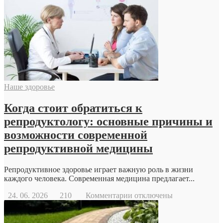
дрон
Наше здоровье
Когда стоит обратиться к
репродуктологу: основные причины и
возможности современной
репродуктивной медицины
Репродуктивное здоровье играет важную роль в жизни
каждого человека. Современная медицина предлагает...
к
24. 06. 2026
210
Комментарии
отключены
записи
Когда
стоит