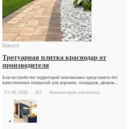
обратиться
к
репродуктологу:
основные
причины
и
возможности
современной
Новости
репродуктивной
медицины
Тротуарная плитка краснодар от
производителя
Благоустройство территорий невозможно представить без
качественных покрытий для дорожек, площадок, дворов...
к
03. 06. 2026
263
Комментарии
отключены
записи
Тротуарная
плитка
краснодар
от
производителя