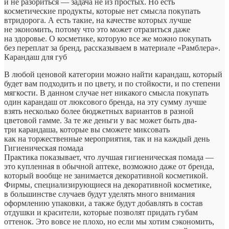
и не разориться — задача не из простых. Но есть
косметические продукты, которые нет смысла покупать
втридорога. А есть такие, на качестве которых лучше
не экономить, потому что это может
отразиться даже
на здоровье. О косметике, которую все же можно покупать
без переплат за бренд, рассказываем в материале «Рамблера».
Карандаш для губ
В любой ценовой категории можно найти карандаш, который
будет вам подходить и по цвету, и по стойкости, и по степени
мягкости. В данном случае нет никакого смысла покупать
один карандаш от люксового бренда, на эту сумму лучше
взять несколько более бюджетных вариантов в разной
цветовой гамме. За те же деньги у вас может быть два-
три карандаша, которые вы сможете миксовать
как на торжественные мероприятия, так и на каждый день
Гигиеническая помада
Практика показывает, что лучшая гигиеническая помада —
это купленная в обычной аптеке, возможно даже от бренда,
который вообще не занимается декоративной косметикой.
Фирмы, специализирующиеся на декоративной косметике,
в большинстве случаев будут уделять много внимания
оформлению упаковки, а также будут добавлять в состав
отдушки и красители, которые позволят придать губам
оттенок. Это вовсе не плохо, но если мы хотим сэкономить,