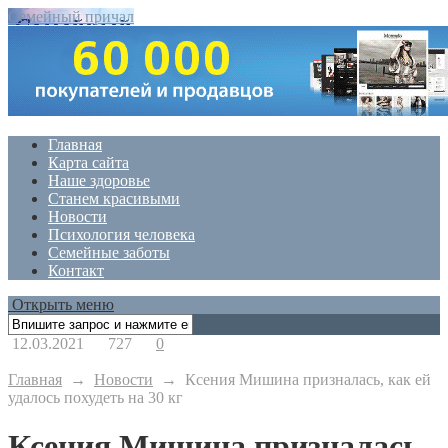
Семейный причал
Главная
Карта сайта
Наше здоровье
Станем красивыми
Новости
Психология человека
Семейные заботы
Контакт
Открыть меню
12.03.2021
727
0
Главная
→
Новости
→
Ксения Мишина призналась, как ей
удалось похудеть на 30 кг
Ксения Мишина призналась,