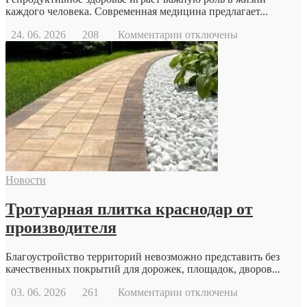
каждого человека. Современная медицина предлагает...
к
24. 06. 2026
208
Комментарии
отключены
записи
Когда
стоит
обратиться
к
репродуктологу:
основные
причины
и
возможности
современной
Новости
репродуктивной
медицины
Тротуарная плитка краснодар от
производителя
Благоустройство территорий невозможно представить без
качественных покрытий для дорожек, площадок, дворов...
к
03. 06. 2026
261
Комментарии
отключены
записи