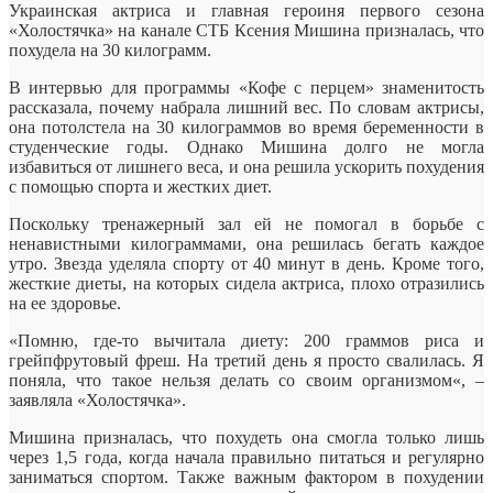
Украинская актриса и главная героиня первого сезона
«Холостячка» на канале СТБ Ксения Мишина призналась, что
похудела на 30 килограмм.
В интервью для программы «Кофе с перцем» знаменитость
рассказала, почему
набрала лишний вес. По словам актрисы,
она потолстела на 30 килограммов во время беременности в
студенческие годы. Однако Мишина долго не могла
избавиться от лишнего веса, и она решила ускорить похудения
с помощью спорта и жестких диет.
Поскольку тренажерный зал ей не помогал в борьбе с
ненавистными килограммами, она решилась бегать каждое
утро. Звезда уделяла спорту от 40 минут в день. Кроме того,
жесткие диеты, на которых сидела актриса, плохо отразились
на ее здоровье.
«Помню, где-то вычитала диету: 200 граммов риса и
грейпфрутовый фреш. На третий день я просто свалилась. Я
поняла, что такое нельзя делать со своим организмом«, –
заявляла «Холостячка».
Мишина призналась, что похудеть она смогла только лишь
через 1,5 года, когда начала правильно питаться и регулярно
заниматься спортом. Также важным фактором в похудении