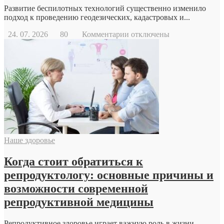
Развитие беспилотных технологий существенно изменило
подход к проведению геодезических, кадастровых и...
к
24. 07. 2026
80
Комментарии
отключены
записи
Геодезический
дрон
Наше здоровье
Когда стоит обратиться к
репродуктологу: основные причины и
возможности современной
репродуктивной медицины
Репродуктивное здоровье играет важную роль в жизни