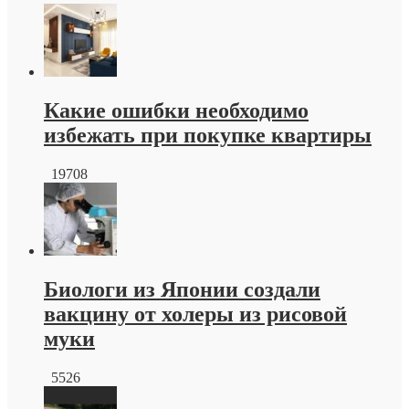
Тротуарная
плитка
краснодар
от
производителя
Какие ошибки необходимо
избежать при покупке квартиры
19708
Биологи из Японии создали
вакцину от холеры из рисовой
муки
5526