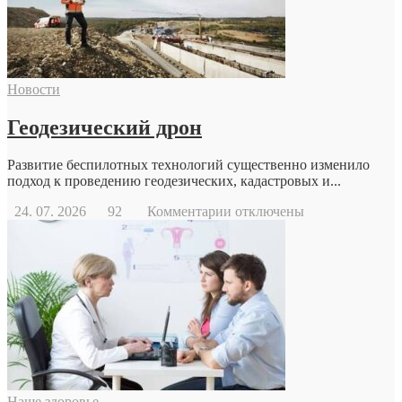
Новости
Геодезический дрон
Развитие беспилотных технологий существенно изменило
подход к проведению геодезических, кадастровых и...
к
24. 07. 2026
92
Комментарии
отключены
записи
Геодезический
дрон
Наше здоровье