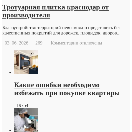
медицины
Тротуарная плитка краснодар от
производителя
Благоустройство территорий невозможно представить без
качественных покрытий для дорожек, площадок, дворов...
к
03. 06. 2026
269
Комментарии
отключены
записи
Тротуарная
плитка
краснодар
от
производителя
Какие ошибки необходимо
избежать при покупке квартиры
19754