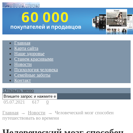
Семейный причал
Главная
Карта сайта
Наше здоровье
Станем красивыми
Новости
Психология человека
Семейные заботы
Контакт
Открыть меню
05.07.2021
617
0
Главная
→
Новости
→
Человеческий мозг способен
путешествовать во времени
Человеческий мозг способен