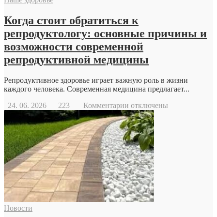
Когда стоит обратиться к
репродуктологу: основные причины и
возможности современной
репродуктивной медицины
Репродуктивное здоровье играет важную роль в жизни
каждого человека. Современная медицина предлагает...
к
24. 06. 2026
223
Комментарии
отключены
записи
Когда
стоит
обратиться
к
репродуктологу:
основные
причины
и
возможности
современной
Новости
репродуктивной