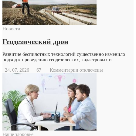
Новости
Геодезический дрон
Развитие беспилотных технологий существенно изменило
подход к проведению геодезических, кадастровых и...
к
24. 07. 2026
67
Комментарии
отключены
записи
Геодезический
дрон
Наше здоровье