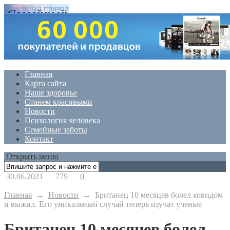
Семейный причал
Главная
Карта сайта
Наше здоровье
Станем красивыми
Новости
Психология человека
Семейные заботы
Контакт
Открыть меню
30.06.2021
779
0
Главная
→
Новости
→
Британец 10 месяцев болел ковидом
и выжил. Его уникальный случай теперь изучат ученые
Британец 10 месяцев болел