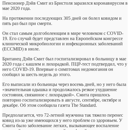
Пенсионер Дэйв Смит из Бристоля заразился коронавирусом в
мае 2020 года.
На протяжении последующих 305 дней он болел ковидом и
пять раз был при смерти.
Он стал самым долгоболеющим в мире
человеком с COVID-
19. Его случай будет представлен на Европейском конгрессе
клинической микробиологии и инфекционных заболеваний
(ECCMID) в июле.
Британец Дэйв Смит был госпитализировал в больницу в мае
2020 года с кашлем и лихорадкой. ПЦР-тест подтвердил, что у
него COVID-19. Впервые о симптомах недомогания он
сообщил за шесть недель до этого.
Его выписали из больницы через восемь дней, но у него была
«значительная одышка и продолжалось резкое ухудшение
состояния, связанное с лихорадкой». Смита пришлось
повторно госпитализировать в августе, сентябре, октябре и
декабре. Об этом сообщила газета The Standard.
Предполагается, что 72-летний мужчина так тяжело перенес
ковид из-за уже имеющихся у него проблем со здоровьем. У
Смита было заболевание легких, вызывающее воспаление