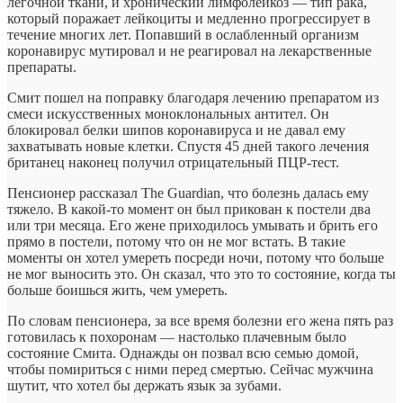
легочной ткани, и хронический лимфолейкоз — тип рака,
который поражает лейкоциты и медленно прогрессирует в
течение многих лет. Попавший в ослабленный организм
коронавирус мутировал и не реагировал на лекарственные
препараты.
Смит пошел на поправку благодаря лечению препаратом из
смеси искусственных моноклональных антител. Он
блокировал белки шипов коронавируса и не давал ему
захватывать новые клетки. Спустя 45 дней такого лечения
британец наконец получил отрицательный ПЦР-тест.
Пенсионер рассказал The Guardian, что болезнь далась ему
тяжело. В какой-то момент он был прикован к постели два
или три месяца. Его жене приходилось умывать и брить его
прямо в постели, потому что он не мог встать. В такие
моменты он хотел умереть посреди ночи, потому что больше
не мог выносить это. Он сказал, что это то состояние, когда ты
больше боишься жить, чем умереть.
По словам пенсионера, за все время болезни его жена пять раз
готовилась к похоронам — настолько плачевным было
состояние Смита. Однажды он позвал всю семью домой,
чтобы помириться с ними перед смертью. Сейчас мужчина
шутит, что хотел бы держать язык за зубами.