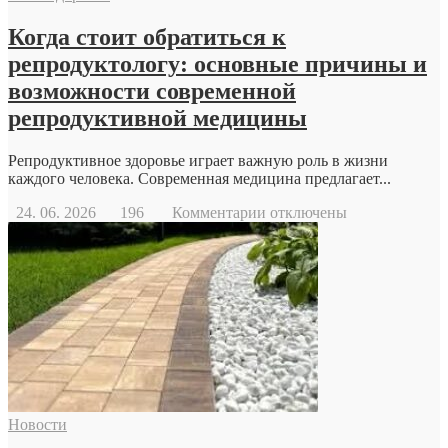
Когда стоит обратиться к
репродуктологу: основные причины и
возможности современной
репродуктивной медицины
Репродуктивное здоровье играет важную роль в жизни
каждого человека. Современная медицина предлагает...
к
24. 06. 2026
196
Комментарии
отключены
записи
Когда
стоит
обратиться
к
репродуктологу:
основные
причины
и
возможности
современной
Новости
репродуктивной
медицины