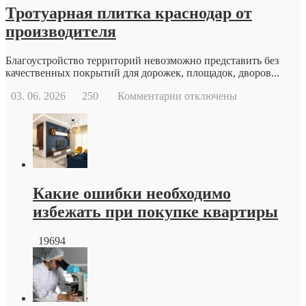
Тротуарная плитка краснодар от
производителя
Благоустройство территорий невозможно представить без
качественных покрытий для дорожек, площадок, дворов...
к
03. 06. 2026
250
Комментарии
отключены
записи
Тротуарная
плитка
краснодар
от
производителя
Какие ошибки необходимо
избежать при покупке квартиры
19694