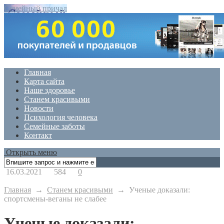
Семейный причал
Главная
Карта сайта
Наше здоровье
Станем красивыми
Новости
Психология человека
Семейные заботы
Контакт
Открыть меню
16.03.2021
584
0
Главная
→
Станем красивыми
→
Ученые доказали:
спортсмены-веганы не слабее
Ученые доказали: