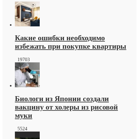
Тротуарная
плитка
краснодар
от
производителя
Какие ошибки необходимо
избежать при покупке квартиры
19703
Биологи из Японии создали
вакцину от холеры из рисовой
муки
5524