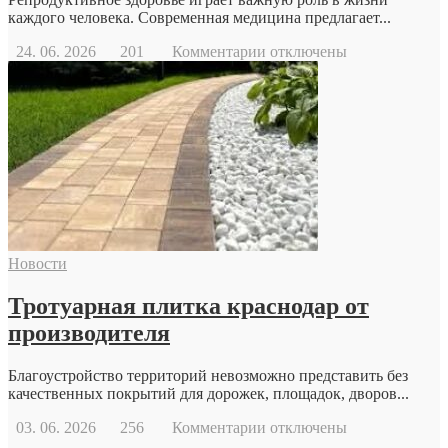
каждого человека. Современная медицина предлагает...
к
24. 06. 2026
201
Комментарии
отключены
записи
Когда
стоит
обратиться
к
репродуктологу:
основные
причины
и
возможности
современной
Новости
репродуктивной
медицины
Тротуарная плитка краснодар от
производителя
Благоустройство территорий невозможно представить без
качественных покрытий для дорожек, площадок, дворов...
к
03. 06. 2026
256
Комментарии
отключены
записи