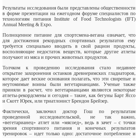
Результаты исследования были представлены общественности
в форме презентации на ежегодном форуме специалистов по
технологиям питания Institute of Food Technologists (IFT)
Annual Meeting & Expo.
Полноценное питание для спортсмена-вегана означает, что
для достижения рекордных спортивных результатов ему
требуется специально вводить в свой рацион продукты,
восполняющие недостаток веществ, которые другие атлеты
получают из мяса и прочих животных продуктов.
Толчком к проведению исследования стало недавнее
открытие захоронения останков древнеримских гладиаторов,
которое дает веские основания полагать, что эти свирепые и
неутомимые воины были вегетарианцами. Ученые также
приняли в расчет, что вегетарианцами являются некоторые
атлеты-рекордсмены и сегодня – такие, как бегуны Барт Яссо
и Скотт Юрек, или триатлонист Брендон Брейзер.
Фактически, заключил доктор Гош по результатам
проведенной исследовательской, не так важно,
«вегетарианец» атлет или «мясоед», ведь в зачет – с точки
зрения спортивного питания и конечных результатов
тренировок – идет только одно: достаточное потребление и