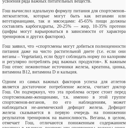
усвоения ряда важных питательных веществ.
Гош вычислил идеальную формулу питания для спортсменов-
легкоатлетов, которые могут быть как веганами или
вегетарианцами, так и мясоедами: 45-65% пищи должны
составлять карбогидраты, 20-25% — жир, 10-35% протеин
(цифры могут варьироваться в зависимости от характера
тренировок и других факторов).
Гош заявил, что «спортсмены могут добиться полноценности
питания даже на чисто растительной диете (т.е. если они
веганы – Vegetarian), если будут соблюдать норму по калориям
и регулярно потреблять ряд важных продуктов». К важным
Гош отнес неживотные источники железа, креатина, цинка,
витамина В12, витамина D и кальция.
Одним из самых важных факторов успеха для атлетов
является достаточное потребление железа, считает доктор
Гош. Он подчеркнул, что эта проблема острее стоит перед
спортсменками-женщинами, т.к. именно в этой группе
спортсменов-веганов, по его наблюдениям, может
наблюдаться не-анемический дефицит железа. Дефицит
железа сказывается в первую очередь на понижении
результатов тренировок на выносливость. Веганы, в целом,
отмечает Гош, отличаются пониженным содержанием
креатина в мышцах, поэтому эти спортсмены должны очень