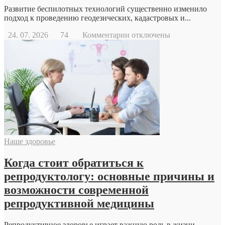
Развитие беспилотных технологий существенно изменило
подход к проведению геодезических, кадастровых и...
к
24. 07. 2026
74
Комментарии
отключены
записи
Геодезический
дрон
Наше здоровье
Когда стоит обратиться к
репродуктологу: основные причины и
возможности современной
репродуктивной медицины
Репродуктивное здоровье играет важную роль в жизни