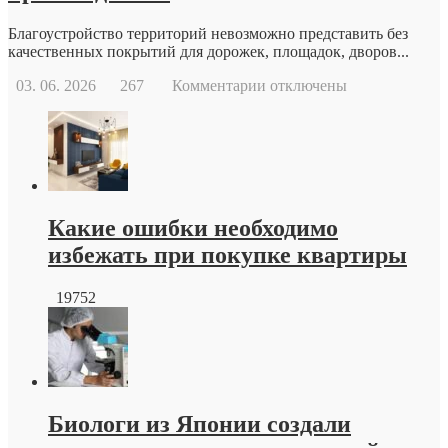
Благоустройство территорий невозможно представить без
качественных покрытий для дорожек, площадок, дворов...
к
03. 06. 2026
267
Комментарии
отключены
записи
Тротуарная
плитка
краснодар
от
производителя
Какие ошибки необходимо
избежать при покупке квартиры
19752
Биологи из Японии создали