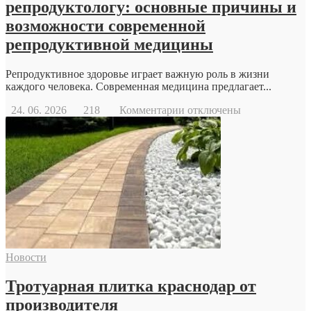
репродуктологу: основные причины и
возможности современной
репродуктивной медицины
Репродуктивное здоровье играет важную роль в жизни
каждого человека. Современная медицина предлагает...
к
24. 06. 2026
218
Комментарии
отключены
записи
Когда
стоит
обратиться
к
репродуктологу:
основные
причины
и
возможности
современной
Новости
репродуктивной
медицины
Тротуарная плитка краснодар от
производителя