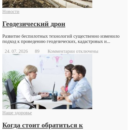
Новости
Геодезический дрон
Развитие беспилотных технологий существенно изменило
подход к проведению геодезических, кадастровых и...
к
24. 07. 2026
89
Комментарии
отключены
записи
Геодезический
дрон
Наше здоровье
Когда стоит обратиться к