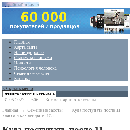
Семейный причал
Главная
Карта сайта
Наше здоровье
Станем красивыми
Новости
Психология человека
Семейные заботы
Контакт
Открыть меню
к
31.05.2023
606
Комментарии
отключены
записи
Куда
Главная
→
Семейные заботы
→
Куда поступать после 11
поступать
класса и как выбрать ВУЗ
после
11
Куда поступать после 11