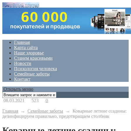
Семейный причал
Главная
Карта сайта
Наше здоровье
Станем красивыми
Новости
Психология человека
Семейные заботы
Контакт
Открыть меню
08.03.2021
523
0
Главная
→
Семейные заботы
→
Коварные летние ссадины:
дезинфицируем правильно, предотвращаем столбняк
Коварные летние ссадины: