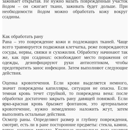
заживает открытая. Не нужно мазать поврежденный участок
йодом – он сжигает ткани, заживать будет дольше. При
необходимости йодом можно обработать кожу вокруг
ссадины.
Как обработать рану
Рана – это повреждение кожи и подлежащих тканей. Чаще
всего травмируется подкожная клетчатка, реже повреждаются
сосуды, нервы, связки и сухожилия. Обработку начинают так
же, как при ссадинах: освобождают место поражения от
одежды, дезинфицируют руки антисептиком, чтобы
предотвратить занос инфекции. Затем выполняют следующие
действия.
Оценка кровотечения. Если крови выделяется немного,
значит повреждены капилляры, ситуация не опасна. Если
темная кровь течет струйкой, то повреждена вена: после
обработки достаточно закрыть рану давящей повязкой. Если
ярко-красная кровь брызжет фонтаном, это артериальное
кровотечение, нужно немедленно наложить жгут, затем
выполнять остальные действия.
Осмотр раны. Определяют размер и глубину повреждения,
смотрят, есть ли в ране посторонние предметы: стекла, камни,
ветки, кусочки металла. Крупные инородные тела удаляют