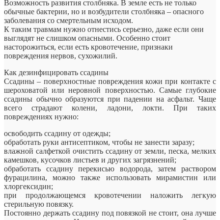
Возможность развития столбняка. В земле есть не только
обычные бактерии, но и возбудители столбняка – опасного
заболевания со смертельным исходом.
К таким травмам нужно отнестись серьезно, даже если они
выглядят не
слишком опасными. Особенно стоит
насторожиться, если есть кровотечение, признаки
повреждения нервов, сухожилий.
Как дезинфицировать ссадины
Ссадины – поверхностные повреждения кожи при контакте с
шероховатой или неровной поверхностью. Самые глубокие
ссадины обычно образуются при падении на асфальт. Чаще
всего страдают колени, ладони, локти. При таких
повреждениях нужно:
освободить ссадину от одежды;
обработать руки антисептиком, чтобы не занести заразу;
влажной салфеткой очистить ссадину от земли, песка, мелких
камешков, кусочков листьев и других загрязнений;
обработать ссадину перекисью водорода, затем раствором
фурацилина, можно также использовать мирамистин или
хлоргексидин;
при продолжающемся кровотечении наложить легкую
стерильную повязку.
Постоянно держать ссадину под повязкой не стоит, она лучше