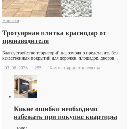
причины
и
возможности
современной
Новости
репродуктивной
медицины
Тротуарная плитка краснодар от
производителя
Благоустройство территорий невозможно представить без
качественных покрытий для дорожек, площадок, дворов...
к
03. 06. 2026
255
Комментарии
отключены
записи
Тротуарная
плитка
краснодар
от
производителя
Какие ошибки необходимо
избежать при покупке квартиры
19698