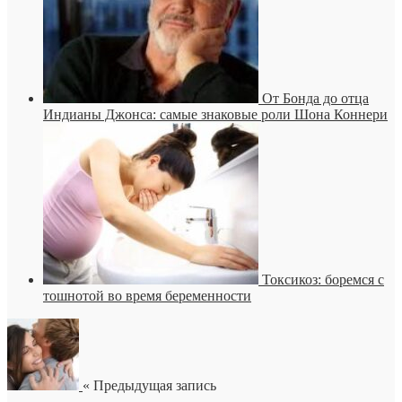
От Бонда до отца
Индианы Джонса: самые знаковые роли Шона Коннери
Токсикоз: боремся с
тошнотой во время беременности
« Предыдущая запись