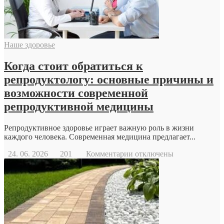
Наше здоровье
Когда стоит обратиться к
репродуктологу: основные причины и
возможности современной
репродуктивной медицины
Репродуктивное здоровье играет важную роль в жизни
каждого человека. Современная медицина предлагает...
к
24. 06. 2026
201
Комментарии
отключены
записи
Когда
стоит
обратиться
к
репродуктологу:
основные