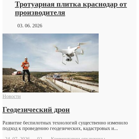
Тротуарная плитка краснодар от
производителя
03. 06. 2026
Новости
Геодезический дрон
Развитие беспилотных технологий существенно изменило
подход к проведению геодезических, кадастровых и...
к
24. 07. 2026
92
Комментарии
отключены