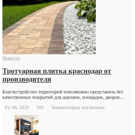
Когда
стоит
обратиться
к
репродуктологу:
основные
причины
и
возможности
современной
Новости
репродуктивной
медицины
Тротуарная плитка краснодар от
производителя
Благоустройство территорий невозможно представить без
качественных покрытий для дорожек, площадок, дворов...
к
03. 06. 2026
269
Комментарии
отключены
записи
Тротуарная
плитка
краснодар
от