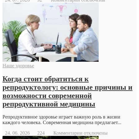
записи
Геодезический
дрон
Наше здоровье
Когда стоит обратиться к
репродуктологу: основные причины и
возможности современной
репродуктивной медицины
Репродуктивное здоровье играет важную роль в жизни
каждого человека. Современная медицина предлагает...
к
24. 06. 2026
224
Комментарии
отключены
записи