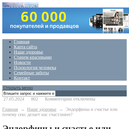
Семейный причал
Главная
Карта сайта
Наше здоровье
Станем красивыми
Новости
Психология человека
Семейные заботы
Контакт
Открыть меню
к
27.05.2024
802
Комментарии
отключены
записи
Эндорфины
Главная
→
Наше здоровье
→
Эндорфины и счастье или
и
почему секс делает нас счастливее?
счастье
или
Эндорфины и счастье или